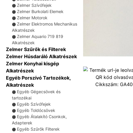
Zelmer Szívófejek
⚫
Zelmer Burkolati Elemek
⚫
Zelmer Motorok
⚫
Zelmer Elektromos Mechanikus
⚫
Alkatrészek
Zelmer Aquario 719 819
⚫
Alkatrészek
Zelmer Szűrők és Filterek
Zelmer Húsdaráló Alkatrészek
Zelmer Konyhai kisgép
Alkatrészek
Egyéb Porszívó Tartozékok,
Cikkszám:
GA40
Alkatrészek
Egyéb Gégecsövek és
⚫
tartozékai
Egyéb Szívófejek
⚫
Egyéb Toldócsövek
⚫
Egyéb Átalakító Csonkok,
⚫
Adapterek
Egyéb Szűrők Filterek
⚫