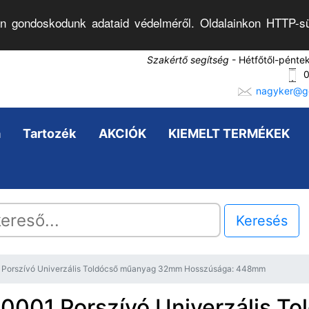
n gondoskodunk adataid védelméről. Oldalainkon HTTP-sü
Szakértő segítség
- Hétfőtől-pénte
0
nagyker@go
a
Tartozék
AKCIÓK
KIEMELT TERMÉKEK
Keresés
 Porszívó Univerzális Toldócső műanyag 32mm Hosszúsága: 448mm
0001 Porszívó Univerzális To