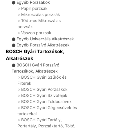
Egyéb Porzsákok
⚫
Papír porzsák
♢
Mikroszálas porzsák
♢
10db-os Mikroszálas
♢
porzsák
Vászon porzsák
♢
Egyéb Univerzális Alkatrészek
⚫
Egyéb Porszívó Alkatrészek
⚫
BOSCH Gyári Tartozékok,
Alkatrészek
BOSCH Gyári Porszívó
⚫
Tartozékok, Alkatrészek
BOSCH Gyári Szűrők és
♢
Filterek
BOSCH Gyári Porzsákok
♢
BOSCH Gyári Szívófejek
♢
BOSCH Gyári Toldócsövek
♢
BOSCH Gyári Gégecsövek és
♢
tartozékai
BOSCH Gyári Tartály,
♢
Portartály, Porzsáktartó, Töltő,