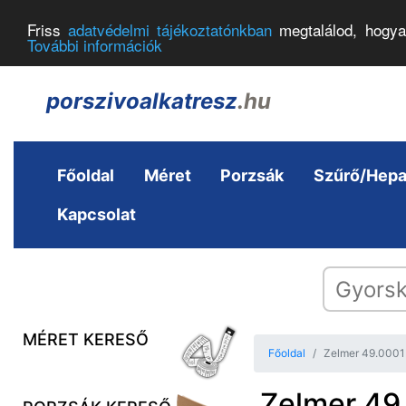
Friss
adatvédelmi tájékoztatónkban
megtalálod, hogya
További információk
porszivoalkatresz
.hu
Főoldal
Méret
Porzsák
Szűrő/Hep
Kapcsolat
MÉRET KERESŐ
Főoldal
Zelmer 49.0001
Zelmer 49.