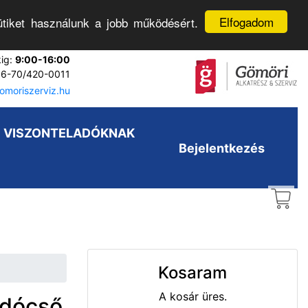
Elfogadom
tiket használunk a jobb működésért.
kig:
9:00-16:00
6-70/420-0011
moriszerviz.hu
VISZONTELADÓKNAK
Bejelentkezés
Kosaram
A kosár üres.
ldócső