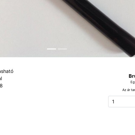
Br
Eg
8
Az ár ta