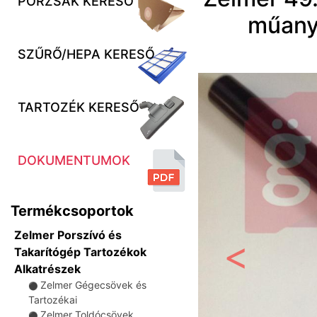
PORZSÁK KERESŐ
műany
SZŰRŐ/HEPA KERESŐ
TARTOZÉK KERESŐ
DOKUMENTUMOK
Termékcsoportok
Zelmer Porszívó és
Takarítógép Tartozékok
Alkatrészek
Előző
Zelmer Gégecsövek és
⚫
Tartozékai
Zelmer Toldócsövek
⚫