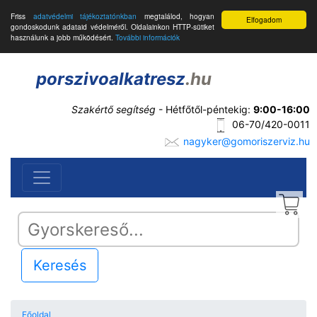
Friss
adatvédelmi tájékoztatónkban
megtalálod, hogyan
Elfogadom
gondoskodunk adataid védelméről. Oldalainkon HTTP-sütiket
használunk a jobb működésért.
További információk
porszivoalkatresz
.hu
Szakértő segítség
- Hétfőtől-péntekig:
9:00-16:00
06-70/420-0011
nagyker@gomoriszerviz.hu
Keresés
Főoldal