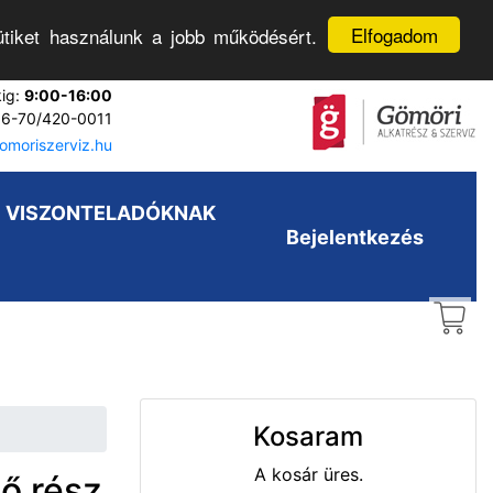
Elfogadom
tiket használunk a jobb működésért.
kig:
9:00-16:00
6-70/420-0011
moriszerviz.hu
VISZONTELADÓKNAK
Bejelentkezés
Kosaram
A kosár üres.
ső rész