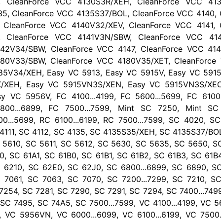
 CleanForce VCC 4130S3R/XEH, CleanForce VCC 413
35, CleanForce VCC 4135S37/BOL, CleanForce VCC 4140, 
CleanForce VCC 4140V32/XEV, CleanForce VCC 4141, 
 CleanForce VCC 4141V3N/SBW, CleanForce VCC 414
42V34/SBW, CleanForce VCC 4147, CleanForce VCC 41
80V33/SBW, CleanForce VCC 4180V35/XET, CleanForce
85V34/XEH, Easy VC 5913, Easy VC 5915V, Easy VC 591
/XEH, Easy VC 5915VN3S/XEN, Easy VC 5915VN3S/XEO
y VC 5956V, FC 4100...4199, FC 5600...5699, FC 6100.
6800...6899, FC 7500...7599, Mint SC 7250, Mint S
00...5699, RC 6100...6199, RC 7500...7599, SC 4020, S
4111, SC 4112, SC 4135, SC 4135S35/XEH, SC 4135S37/BOL
 5610, SC 5611, SC 5612, SC 5630, SC 5635, SC 5650, S
A0, SC 61A1, SC 61B0, SC 61B1, SC 61B2, SC 61B3, SC 61B
C 6210, SC 62E0, SC 62J0, SC 6800...6899, SC 6890, S
 7061, SC 7063, SC 7070, SC 7200...7299, SC 7210, S
7254, SC 7281, SC 7290, SC 7291, SC 7294, SC 7400...749
SC 7495, SC 74A5, SC 7500...7599, VC 4100...4199, VC 56
VC 5956VN, VC 6000...6099, VC 6100...6199, VC 7500.