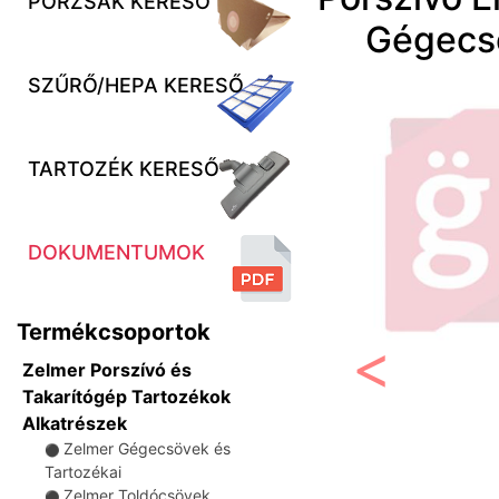
PORZSÁK KERESŐ
Gégecs
SZŰRŐ/HEPA KERESŐ
TARTOZÉK KERESŐ
DOKUMENTUMOK
Termékcsoportok
Zelmer Porszívó és
Előző
Takarítógép Tartozékok
Alkatrészek
Zelmer Gégecsövek és
⚫
Tartozékai
Zelmer Toldócsövek
⚫