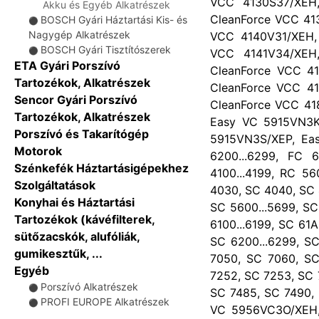
VCC 4130S37/XEH,
Akku és Egyéb Alkatrészek
CleanForce VCC 41
BOSCH Gyári Háztartási Kis- és
⚫
Nagygép Alkatrészek
VCC 4140V31/XEH, 
BOSCH Gyári Tisztítószerek
⚫
VCC 4141V34/XEH,
ETA Gyári Porszívó
CleanForce VCC 41
Tartozékok, Alkatrészek
CleanForce VCC 41
Sencor Gyári Porszívó
CleanForce VCC 41
Tartozékok, Alkatrészek
Easy VC 5915VN3K
Porszívó és Takarítógép
5915VN3S/XEP, Eas
Motorok
6200...6299, FC 
Szénkefék Háztartásigépekhez
4100...4199, RC 56
Szolgáltatások
4030, SC 4040, SC 
Konyhai és Háztartási
SC 5600...5699, SC
Tartozékok (kávéfilterek,
6100...6199, SC 61
sütőzacskók, alufóliák,
SC 6200...6299, S
gumikesztűk, ...
7050, SC 7060, SC
Egyéb
7252, SC 7253, SC 
Porszívó Alkatrészek
⚫
SC 7485, SC 7490, 
PROFI EUROPE Alkatrészek
⚫
VC 5956VC3O/XEH, 