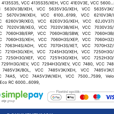
C 4135S35, VCC 4135S35/XEH, VCC 41E0V3E, VCC 5600..
C 5630V3B/XEH, VCC 5635V3G/XEH, VCC 5635V3K
C 5670V3W/XEH, VCC 6100...6199, VCC 6210V3R
C 6260V3R/XEO, VCC 62E0V3G/XEH, VCC 62J0V37
C 7020V3B/XEG, VCC 7020V3B/XEH, VCC 7030V3S
C 7060H3B/ERP, VCC 7060H3B/SBW, VCC 7060H3B
C 7060H3S/XEH, VCC 7060H3S/XEP, VCC 7060H3Z
C 7063H4S/ADH, VCC 7070H3S/XET, VCC 7070H3Z
C 7210H3G/XEH, VCC 7245H3O/XEH, VCC 7250H3G
C 7250H3O/XEF, VCC 7251H3O/XEH, VCC 7252H3O
 7291H3G/XEV, VCC 7294H3O/XEV, VCC 7480, VCC 748
7485V3K/BOL, VCC 7485V3K/XEH, VCC 7485V3K/
C 74A5, VCC 74A5V3W/XEH, VCC 7500...7599, Vel
eEco RC 6000...6099,