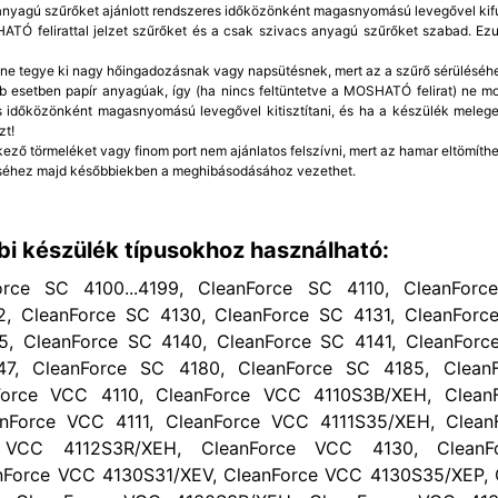
 anyagú szűrőket ajánlott rendszeres időközönként magasnyomású levegővel kifú
TÓ felirattal jelzet szűrőket és a csak szivacs anyagú szűrőket szabad. Ezut
 ne tegye ki nagy hőingadozásnak vagy napsütésnek, mert az a szűrő sérüléséh
b esetben papír anyagúak, így (ha nincs feltüntetve a MOSHATÓ felirat) ne mo
 időközönként magasnyomású levegővel kitisztítani, és ha a készülék meleg
zt!
kező törmeléket vagy finom port nem ajánlatos felszívni, mert az hamar eltömíthet
éhez majd későbbiekben a meghibásodásához vezethet.
bi készülék típusokhoz használható:
orce SC 4100...4199, CleanForce SC 4110, CleanForc
2, CleanForce SC 4130, CleanForce SC 4131, CleanForc
5, CleanForce SC 4140, CleanForce SC 4141, CleanForc
47, CleanForce SC 4180, CleanForce SC 4185, Clean
nForce VCC 4110, CleanForce VCC 4110S3B/XEH, Clea
nForce VCC 4111, CleanForce VCC 4111S35/XEH, Clea
e VCC 4112S3R/XEH, CleanForce VCC 4130, Clean
nForce VCC 4130S31/XEV, CleanForce VCC 4130S35/XEP, 