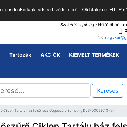
n gondoskodunk adataid védelméről. Oldalainkon HTTP-sü
Szakértő segítség
- Hétfőtől-pénte
0
nagyker@go
a
Tartozék
AKCIÓK
KIEMELT TERMÉKEK
Keresés
rő Ciklon Tartály ház felső rész Gégecsőre Samsung DJ6700052C Gyári
lőszűrő Ciklon Tartály ház fel