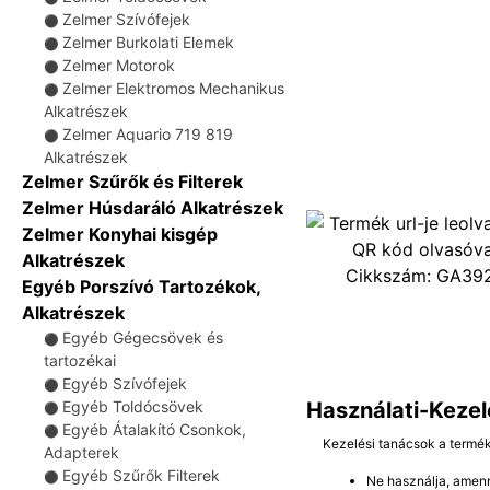
Zelmer Szívófejek
⚫
Zelmer Burkolati Elemek
⚫
Zelmer Motorok
⚫
Zelmer Elektromos Mechanikus
⚫
Alkatrészek
Zelmer Aquario 719 819
⚫
Alkatrészek
Zelmer Szűrők és Filterek
Zelmer Húsdaráló Alkatrészek
Zelmer Konyhai kisgép
Alkatrészek
Cikkszám:
GA39
Egyéb Porszívó Tartozékok,
Alkatrészek
Egyéb Gégecsövek és
⚫
tartozékai
Egyéb Szívófejek
⚫
Használati-Kezel
Egyéb Toldócsövek
⚫
Egyéb Átalakító Csonkok,
⚫
Kezelési tanácsok a termé
Adapterek
Egyéb Szűrők Filterek
⚫
Ne használja, amenn