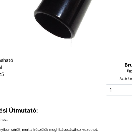
Bru
Eg
25
Az ár ta
ési Útmutató:
khez:
yiben sérült, mert a készülék meghibásodásához vezethet.