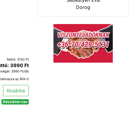
Sebestyén Éva
Dorog
Nettó: 3142 Ft
ttó: 3990 Ft
ységár: 3990 Ft/db
rtalmazza az ÁFA-t!
Kosárba
Készleten van