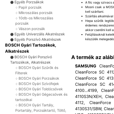
Egyéb Porzsákok
A filc vagy szivacs
⚫
Mosni csak a MOSHA
Papír porzsák
♢
kell szárítani.
Mikroszálas porzsák
♢
Szárítás alkalmával
10db-os Mikroszálas
♢
Hepa szűrők legtöb
porzsák
érdemes rendszeres
Vászon porzsák
♢
akkor cserélni kell a
Egyéb Univerzális Alkatrészek
Felújításoknál kelet
⚫
készülék melegedés
Egyéb Porszívó Alkatrészek
⚫
BOSCH Gyári Tartozékok,
Alkatrészek
A termék az aláb
BOSCH Gyári Porszívó
⚫
Tartozékok, Alkatrészek
SAMSUNG
CleanF
BOSCH Gyári Szűrők és
♢
CleanForce SC 411
Filterek
CleanForce SC 413
BOSCH Gyári Porzsákok
♢
BOSCH Gyári Szívófejek
CleanForce SC 41
♢
BOSCH Gyári Toldócsövek
♢
4100...4199, Clea
BOSCH Gyári Gégecsövek és
♢
4110S3N/XEH, Clea
tartozékai
4112, CleanForc
BOSCH Gyári Tartály,
♢
4130S31/SBW, Clea
Portartály, Porzsáktartó, Töltő,