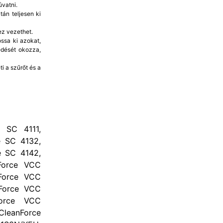
vatni.
án teljesen ki
ez vezethet.
ssa ki azokat,
edését okozza,
i a szűrőt és a
e SC 4111,
e SC 4132,
e SC 4142,
Force VCC
nForce VCC
nForce VCC
Force VCC
CleanForce