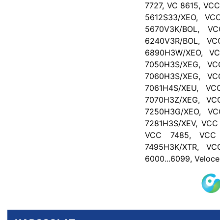
7727, VC 8615, VC
5612S33/XEO, VC
5670V3K/BOL, VC
6240V3R/BOL, VC
6890H3W/XEO, VC
7050H3S/XEG, VC
7060H3S/XEG, VC
7061H4S/XEU, VC
7070H3Z/XEG, VC
7250H3G/XEO, VC
7281H3S/XEV, VCC
VCC 7485, VCC 
7495H3K/XTR, VC
6000...6099, Veloc