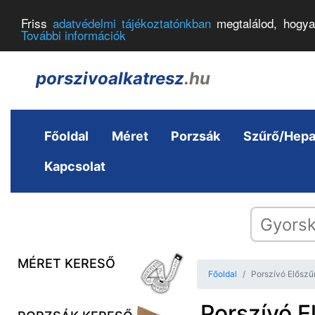
Friss
adatvédelmi tájékoztatónkban
megtalálod, hogya
További információk
porszivoalkatresz
.hu
Főoldal
Méret
Porzsák
Szűrő/Hep
Kapcsolat
MÉRET KERESŐ
Főoldal
Porszívó Előszű
Porszívó E