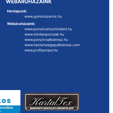
WEBÁRUHÁZAINK
Honlapunk:
www.gomoriszerviz.hu
Webáruházaink:
www.porszivohozmindent.hu
www.mindenporzsak.hu
www.porszivoalkatresz.hu
www.haztartasigepalkatresz.com
www.profieurope.hu