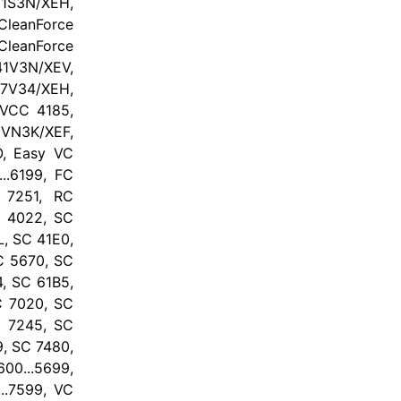
1S3N/XEH,
CleanForce
CleanForce
1V3N/XEV,
47V34/XEH,
 VCC 4185,
5VN3K/XEF,
, Easy VC
..6199, FC
C 7251, RC
C 4022, SC
, SC 41E0,
C 5670, SC
4, SC 61B5,
C 7020, SC
C 7245, SC
9, SC 7480,
00...5699,
..7599, VC