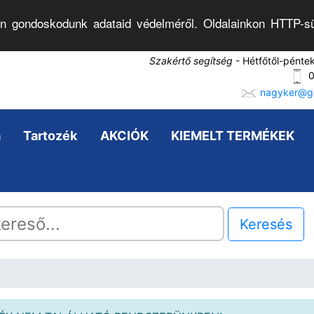
n gondoskodunk adataid védelméről. Oldalainkon HTTP-sü
Szakértő segítség
- Hétfőtől-pénte
0
nagyker@go
a
Tartozék
AKCIÓK
KIEMELT TERMÉKEK
Keresés