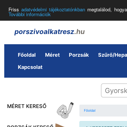
Friss
adatvédelmi tájékoztatónkban
megtalálod, hogya
További információk
porszivoalkatresz
.hu
Főoldal
Méret
Porzsák
Szűrő/Hep
Kapcsolat
MÉRET KERESŐ
Főoldal