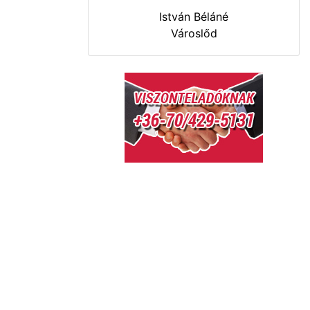
István Béláné
Városlőd