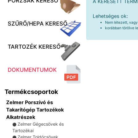
PORZSÁK KERESŐ
A KERESETT TER
Lehetséges ok:
Nem létezett, vagy
SZŰRŐ/HEPA KERESŐ
korábban törölve le
TARTOZÉK KERESŐ
DOKUMENTUMOK
Termékcsoportok
Zelmer Porszívó és
Takarítógép Tartozékok
Alkatrészek
Zelmer Gégecsövek és
⚫
Tartozékai
Zelmer Toldócsövek
⚫