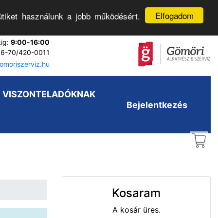
Elfogadom
tiket használunk a jobb működésért.
kig:
9:00-16:00
6-70/420-0011
moriszerviz.hu
VISZONTELADÓKNAK
Bejelentkezés
Kosaram
A kosár üres.