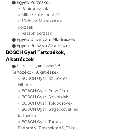
Egyéb Porzsákok
⚫
Papír porzsák
♢
Mikroszálas porzsák
♢
10db-os Mikroszálas
♢
porzsák
Vászon porzsák
♢
Egyéb Univerzális Alkatrészek
⚫
Egyéb Porszívó Alkatrészek
⚫
BOSCH Gyári Tartozékok,
Alkatrészek
BOSCH Gyári Porszívó
⚫
Tartozékok, Alkatrészek
BOSCH Gyári Szűrők és
♢
Filterek
BOSCH Gyári Porzsákok
♢
BOSCH Gyári Szívófejek
♢
BOSCH Gyári Toldócsövek
♢
BOSCH Gyári Gégecsövek és
♢
tartozékai
BOSCH Gyári Tartály,
♢
Portartály, Porzsáktartó, Töltő,