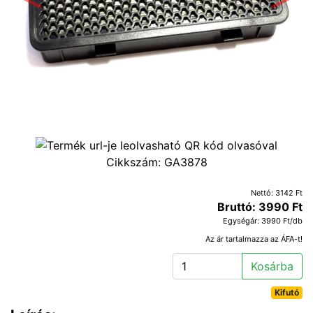
Előző
Követ
Cikkszám:
GA3878
Nettó: 3142 Ft
Bruttó: 3990 Ft
Egységár: 3990 Ft/db
Az ár tartalmazza az ÁFA-t!
Kosárba
Kifutó