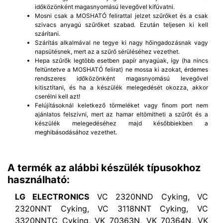
időközönként magasnyomású levegővel kifúvatni.
Mosni csak a MOSHATÓ felirattal jelzet szűrőket és a csak
szivacs anyagú szűrőket szabad. Ezután teljesen ki kell
szárítani.
Szárítás alkalmával ne tegye ki nagy hőingadozásnak vagy
napsütésnek, mert az a szűrő sérüléséhez vezethet.
Hepa szűrők legtöbb esetben papír anyagúak, így (ha nincs
feltüntetve a MOSHATÓ felirat) ne mossa ki azokat, érdemes
rendszeres időközönként magasnyomású levegővel
kitisztítani, és ha a készülék melegedését okozza, akkor
cserélni kell azt!
Felújításoknál keletkező törmeléket vagy finom port nem
ajánlatos felszívni, mert az hamar eltömítheti a szűrőt és a
készülék melegedéséhez majd későbbiekben a
meghibásodásához vezethet.
A termék az alábbi készülék típusokhoz
használható:
LG ELECTRONICS
VC 2320NND Cyking, VC
2320NNT Cyking, VC 3118NNT Cyking, VC
3320NNTC Cyking, VK 70363N, VK 70364N, VK