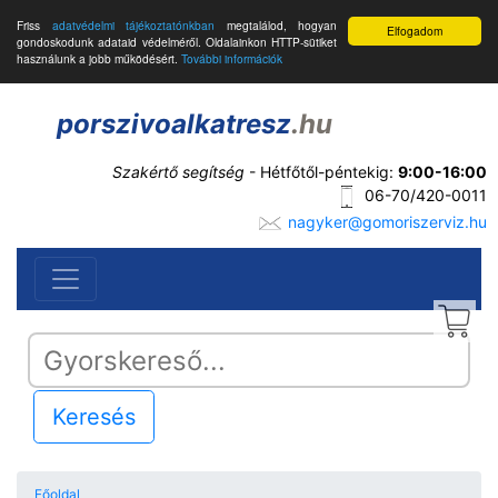
Friss
adatvédelmi tájékoztatónkban
megtalálod, hogyan
Elfogadom
gondoskodunk adataid védelméről. Oldalainkon HTTP-sütiket
használunk a jobb működésért.
További információk
porszivoalkatresz
.hu
Szakértő segítség
- Hétfőtől-péntekig:
9:00-16:00
06-70/420-0011
nagyker@gomoriszerviz.hu
Keresés
Főoldal