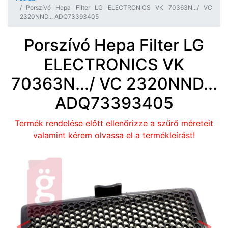
Porszívó Hepa Filter LG ELECTRONICS VK 70363N.../ VC
2320NND... ADQ73393405
Porszívó Hepa Filter LG
ELECTRONICS VK
70363N.../ VC 2320NND...
ADQ73393405
Termék rendelése előtt ellenőrizze a szűrő méreteit
valamint kérem olvassa el a termékleírást!