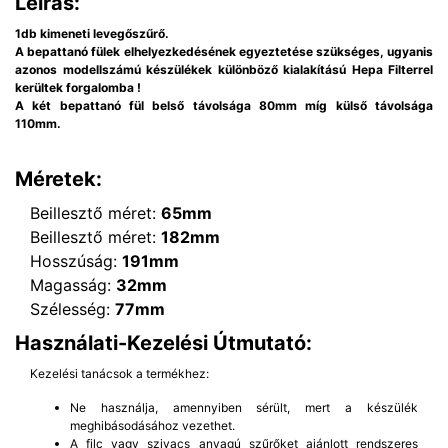
Leírás:
1db kimeneti levegőszűrő.
A bepattanó fülek elhelyezkedésének egyeztetése szükséges, ugyanis
azonos modellszámú készülékek különböző kialakítású Hepa Filterrel
kerültek forgalomba !
A két bepattanó fül belső távolsága 80mm míg külső távolsága
110mm.
Méretek:
Beillesztő méret:
65mm
Beillesztő méret:
182mm
Hosszúság:
191mm
Magasság:
32mm
Szélesség:
77mm
Használati-Kezelési Útmutató:
Kezelési tanácsok a termékhez:
Ne használja, amennyiben sérült, mert a készülék
meghibásodásához vezethet.
A filc vagy szivacs anyagú szűrőket ajánlott rendszeres