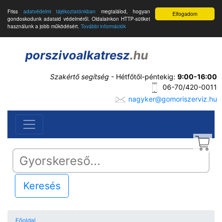
Friss
adatvédelmi tájékoztatónkban
megtalálod, hogyan
Elfogadom
gondoskodunk adataid védelméről. Oldalainkon HTTP-sütiket
használunk a jobb működésért.
További információk
porszivoalkatresz
.hu
Szakértő segítség
- Hétfőtől-péntekig:
9:00-16:00
06-70/420-0011
nagyker@gomoriszerviz.hu
Keresés
Főoldal