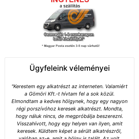
Ügyfeleink véleményei
"Kerestem egy alkatrészt az interneten. Valamiért
a Gömöri Kft.-t hívtam fel a sok közül.
Elmondtam a kedves hölgynek, hogy egy nagyon
régi porszívóhoz keresek alkatrészt. Mondta,
hogy náluk nincs, de megpróbálja beszerezni.
Visszahívott, hogy egy helyen van ilyen, amit
keresek. Küldtem képet a sérült alkatrészről,
valóban az-e, amit a hölgy is talált. Az volt.