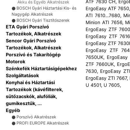
ATF 7630 CH, ErgoE
Akku és Egyéb Alkatrészek
ErgoEasy ATF 7650,
BOSCH Gyári Háztartási Kis- és
⚫
Nagygép Alkatrészek
ATI 7610...7680, M
BOSCH Gyári Tisztítószerek
⚫
Minion ATI 7656, M
ETA Gyári Porszívó
ErgoEasy ZTF 7600
Tartozékok, Alkatrészek
ErgoEasy ZTF 7616
Sencor Gyári Porszívó
ErgoEasy ZTF 7630
Tartozékok, Alkatrészek
ErgoEasy ZTF 764
Porszívó és Takarítógép
7650UK, ErgoEasy 
Motorok
ZTF 7660UK, ErgoEa
Szénkefék Háztartásigépekhez
7630, ErgoEasy ZTI
Szolgáltatások
ErgoEasy ZTI 7667,
Konyhai és Háztartási
U 4501, U 7605,
Tartozékok (kávéfilterek,
sütőzacskók, alufóliák,
gumikesztűk, ...
Egyéb
Porszívó Alkatrészek
⚫
PROFI EUROPE Alkatrészek
⚫