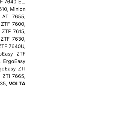
F 7640 EL,
10, Minion
n ATI 7655,
 ZTF 7600,
 ZTF 7615,
 ZTF 7630,
ZTF 7640U,
oEasy ZTF
, ErgoEasy
goEasy ZTI
 ZTI 7665,
635,
VOLTA