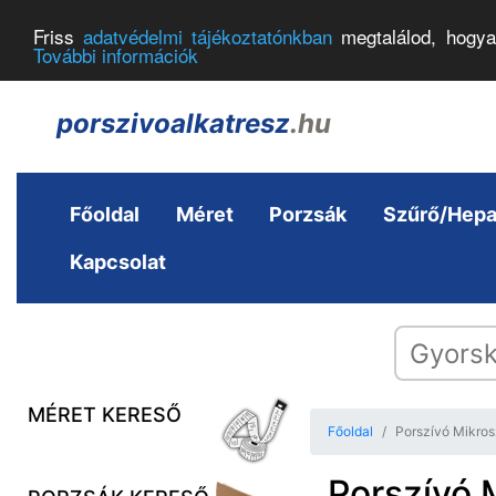
Friss
adatvédelmi tájékoztatónkban
megtalálod, hogya
További információk
porszivoalkatresz
.hu
Főoldal
Méret
Porzsák
Szűrő/Hep
Kapcsolat
MÉRET KERESŐ
Főoldal
Porszívó Mikros
Porszívó 