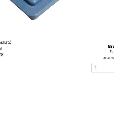
Br
Eg
28
Az ár ta