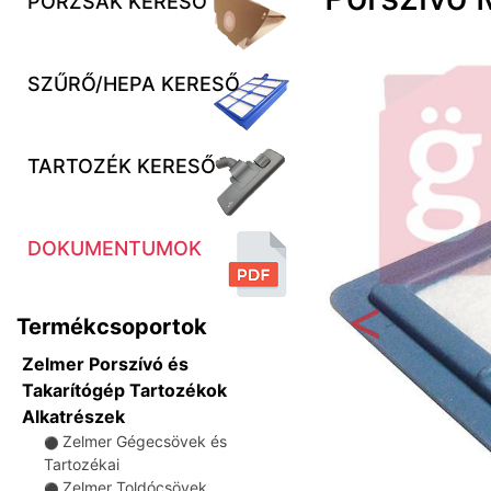
PORZSÁK KERESŐ
SZŰRŐ/HEPA KERESŐ
TARTOZÉK KERESŐ
DOKUMENTUMOK
Termékcsoportok
Előző
Zelmer Porszívó és
Takarítógép Tartozékok
Alkatrészek
Zelmer Gégecsövek és
⚫
Tartozékai
Zelmer Toldócsövek
⚫