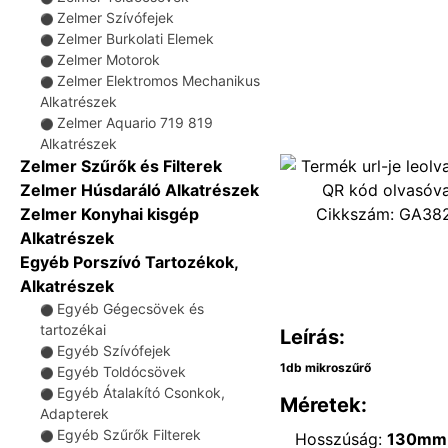
Zelmer Szívófejek
⚫
Zelmer Burkolati Elemek
⚫
Zelmer Motorok
⚫
Zelmer Elektromos Mechanikus
⚫
Alkatrészek
Zelmer Aquario 719 819
⚫
Alkatrészek
Zelmer Szűrők és Filterek
Zelmer Húsdaráló Alkatrészek
Cikkszám:
GA38
Zelmer Konyhai kisgép
Alkatrészek
Egyéb Porszívó Tartozékok,
Alkatrészek
Egyéb Gégecsövek és
⚫
tartozékai
Leírás:
Egyéb Szívófejek
⚫
1db mikroszűrő
Egyéb Toldócsövek
⚫
Egyéb Átalakító Csonkok,
⚫
Méretek:
Adapterek
Egyéb Szűrők Filterek
Hosszúság:
130mm
⚫