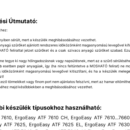
ési Útmutató:
khez:
yiben sérült, mert a készülék meghibásodásához vezethet.
 anyagú szűrőket ajánlott rendszeres időközönként magasnyomású levegővel kifú
TÓ felirattal jelzet szűrőket és a csak szivacs anyagú szűrőket szabad. Ezut
 ne tegye ki nagy hőingadozásnak vagy napsütésnek, mert az a szűrő sérüléséh
b esetben papír anyagúak, így (ha nincs feltüntetve a MOSHATÓ felirat) ne mo
 időközönként magasnyomású levegővel kitisztítani, és ha a készülék meleg
zt!
kező törmeléket vagy finom port nem ajánlatos felszívni, mert az hamar eltömíthet
éhez majd későbbiekben a meghibásodásához vezethet.
bi készülék típusokhoz használható:
7610, ErgoEasy ATF 7610 CH, ErgoEasy ATF 7610...7660
y ATF 7625, ErgoEasy ATF 7625 EL, ErgoEasy ATF 7630