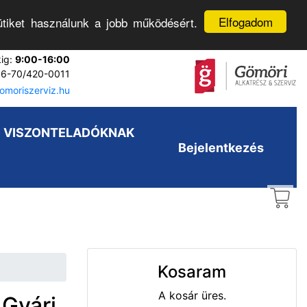
Elfogadom
tiket használunk a jobb működésért.
kig:
9:00-16:00
6-70/420-0011
moriszerviz.hu
VISZONTELADÓKNAK
Bejelentkezés
Kosaram
A kosár üres.
 Gyári