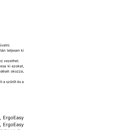
vatni.
án teljesen ki
ez vezethet.
ssa ki azokat,
edését okozza,
i a szűrőt és a
, ErgoEasy
, ErgoEasy