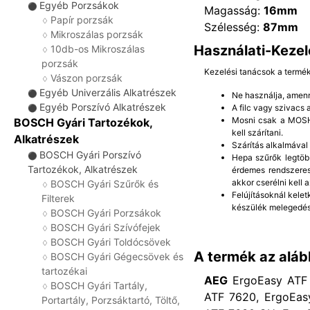
Egyéb Porzsákok
⚫
Magasság:
16mm
Papír porzsák
♢
Szélesség:
87mm
Mikroszálas porzsák
♢
Használati-Kezel
10db-os Mikroszálas
♢
porzsák
Kezelési tanácsok a termé
Vászon porzsák
♢
Egyéb Univerzális Alkatrészek
⚫
Ne használja, amenn
Egyéb Porszívó Alkatrészek
A filc vagy szivacs
⚫
Mosni csak a MOSHA
BOSCH Gyári Tartozékok,
kell szárítani.
Alkatrészek
Szárítás alkalmával
BOSCH Gyári Porszívó
⚫
Hepa szűrők legtöb
Tartozékok, Alkatrészek
érdemes rendszeres
akkor cserélni kell a
BOSCH Gyári Szűrők és
♢
Felújításoknál kelet
Filterek
készülék melegedés
BOSCH Gyári Porzsákok
♢
BOSCH Gyári Szívófejek
♢
BOSCH Gyári Toldócsövek
♢
A termék az aláb
BOSCH Gyári Gégecsövek és
♢
tartozékai
AEG
ErgoEasy ATF 
BOSCH Gyári Tartály,
♢
ATF 7620, ErgoEas
Portartály, Porzsáktartó, Töltő,