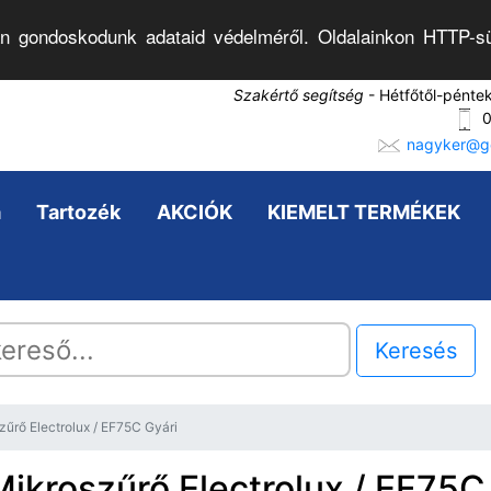
n gondoskodunk adataid védelméről. Oldalainkon HTTP-sü
Szakértő segítség
- Hétfőtől-pénte
0
nagyker@go
a
Tartozék
AKCIÓK
KIEMELT TERMÉKEK
Keresés
zűrő Electrolux / EF75C Gyári
Mikroszűrő Electrolux / EF75C