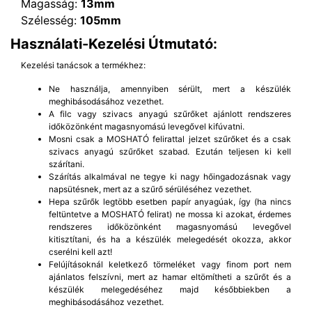
Magasság:
13mm
Szélesség:
105mm
Használati-Kezelési Útmutató:
Kezelési tanácsok a termékhez:
Ne használja, amennyiben sérült, mert a készülék
meghibásodásához vezethet.
A filc vagy szivacs anyagú szűrőket ajánlott rendszeres
időközönként magasnyomású levegővel kifúvatni.
Mosni csak a MOSHATÓ felirattal jelzet szűrőket és a csak
szivacs anyagú szűrőket szabad. Ezután teljesen ki kell
szárítani.
Szárítás alkalmával ne tegye ki nagy hőingadozásnak vagy
napsütésnek, mert az a szűrő sérüléséhez vezethet.
Hepa szűrők legtöbb esetben papír anyagúak, így (ha nincs
feltüntetve a MOSHATÓ felirat) ne mossa ki azokat, érdemes
rendszeres időközönként magasnyomású levegővel
kitisztítani, és ha a készülék melegedését okozza, akkor
cserélni kell azt!
Felújításoknál keletkező törmeléket vagy finom port nem
ajánlatos felszívni, mert az hamar eltömítheti a szűrőt és a
készülék melegedéséhez majd későbbiekben a
meghibásodásához vezethet.