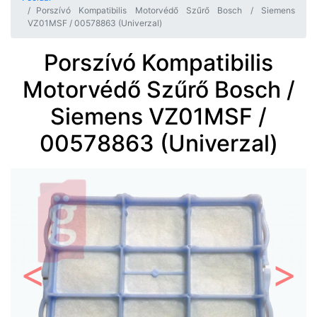
Porszívó Kompatibilis Motorvédő Szűrő Bosch / Siemens
VZ01MSF / 00578863 (Univerzal)
Porszívó Kompatibilis
Motorvédő Szűrő Bosch /
Siemens VZ01MSF /
00578863 (Univerzal)
Előző
Követ