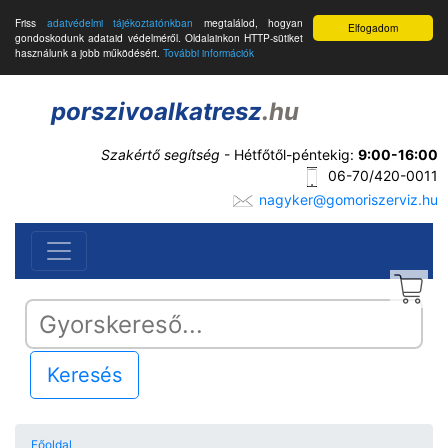
Friss
adatvédelmi tájékoztatónkban
megtalálod, hogyan
Elfogadom
gondoskodunk adataid védelméről. Oldalainkon HTTP-sütiket
használunk a jobb működésért.
További információk
porszivoalkatresz
.hu
Szakértő segítség
- Hétfőtől-péntekig:
9:00-16:00
06-70/420-0011
nagyker@gomoriszerviz.hu
Keresés
Főoldal