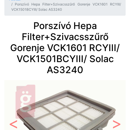
Porszívó Hepa Filter+Szivacsszűrő Gorenje VCK1601 RCYIII/
VCK1501BCYIII/ Solac AS3240
Porszívó Hepa
Filter+Szivacsszűrő
Gorenje VCK1601 RCYIII/
VCK1501BCYIII/ Solac
AS3240
Előző
Követ