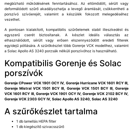
megbízható működésének fenntartásához. Az eltömődött, sérült vagy
deformálódott szűrő akadályozhatja a levegő áramlását, csökkentheti a
porszívó szívóerejét, valamint a készülék fokozott melegedéséhez
vezethet.
A pontosan kialakított, kompatibilis szűrőelemek stabil illeszkedést és
egyszerű cserét biztosítanak. A készlet ideális választás az
elhasználódott, sérült vagy erősen elszennyeződött eredeti filterek
egyidejű pótlására. A szűrőkészlet több Gorenje VCK modellhez, valamint
a Solac Apollo AS 3240 porzsák nélküli porszívóhoz is használható.
Kompatibilis Gorenje és Solac
porszívók
Gorenje CPower VCK 1901 OCY IV, Gorenje Hurricane VCK 1601 RCY III,
Gorenje Mistral VCK 1501 BCY III, Gorenje VCK 1501 BCY III, Gorenje
VCK 1601 RCY III, Gorenje VCK 1901 OCY IV, Gorenje VCK 2102 BCY IV,
Gorenje VCK 2303 GCY IV, Solac Apollo AS 3240, Solac AS 3240
A szűrőkészlet tartalma
1 db lamellás HEPA filter
1 db kiegészítő szivacsszűrő