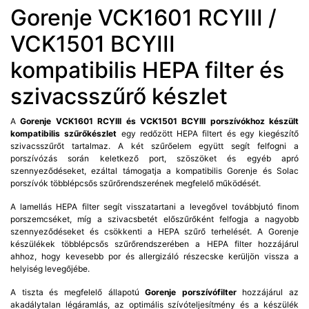
Gorenje VCK1601 RCYIII /
VCK1501 BCYIII
kompatibilis HEPA filter és
szivacsszűrő készlet
A
Gorenje VCK1601 RCYIII és VCK1501 BCYIII porszívókhoz készült
kompatibilis szűrőkészlet
egy redőzött HEPA filtert és egy kiegészítő
szivacsszűrőt tartalmaz. A két szűrőelem együtt segít felfogni a
porszívózás során keletkező port, szöszöket és egyéb apró
szennyeződéseket, ezáltal támogatja a kompatibilis Gorenje és Solac
porszívók többlépcsős szűrőrendszerének megfelelő működését.
A lamellás HEPA filter segít visszatartani a levegővel továbbjutó finom
porszemcséket, míg a szivacsbetét előszűrőként felfogja a nagyobb
szennyeződéseket és csökkenti a HEPA szűrő terhelését. A Gorenje
készülékek többlépcsős szűrőrendszerében a HEPA filter hozzájárul
ahhoz, hogy kevesebb por és allergizáló részecske kerüljön vissza a
helyiség levegőjébe.
A tiszta és megfelelő állapotú
Gorenje porszívófilter
hozzájárul az
akadálytalan légáramlás, az optimális szívóteljesítmény és a készülék