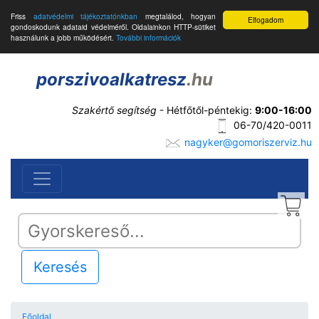
Friss
adatvédelmi tájékoztatónkban
megtalálod, hogyan
Elfogadom
gondoskodunk adataid védelméről. Oldalainkon HTTP-sütiket
használunk a jobb működésért.
További információk
porszivoalkatresz
.hu
Szakértő segítség
- Hétfőtől-péntekig:
9:00-16:00
06-70/420-0011
nagyker@gomoriszerviz.hu
Keresés
Főoldal