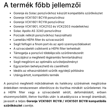
A termék főbb jellemzői
Gorenje és Solac porszívókhoz készült kompatibilis szűrőkészlet
Gorenje VCK1501 BCYIII porszívóhoz
Gorenje VCK1601 RCYIII porszívóhoz
Gorenje VCK1901, VCK2102 és VCK2303 modellekhez
Solac Apollo AS 3240 porszívóhoz
Porzsák nélküli porszívókhoz használható
Lamellás HEPA filter és szivacsszűrő
Segít felfogni a finom port és az apró szennyeződéseket
A szivacsbetét csökkenti a HEPA filter terhelését
Támogatja a porszívó többlépcsős szűrőrendszerét
Hozzájárul a megfelelő légáramlás fenntartásához
Segít megőrizni az optimális szívóteljesítményt
Egyszerűen behelyezhető és cserélhető
Ideális az elhasználódott szűrők egyidejű pótlására
Utángyártott, kompatibilis termék
A porszívó megfelelő működésének és hatékony szűrésének megőrzése
érdekében rendszeresen ellenőrizze és tisztítsa mindkét szűrőelemet. Ha
a HEPA filter vagy a szivacsbetét sérült, deformálódott, erősen
elszennyeződött, illetve tisztítás után is akadályozza a levegő áramlását,
javasolt a teljes
Gorenje VCK1601 RCYIII / VCK1501 BCYIII kompatibilis
szűrőkészlet
cseréje.