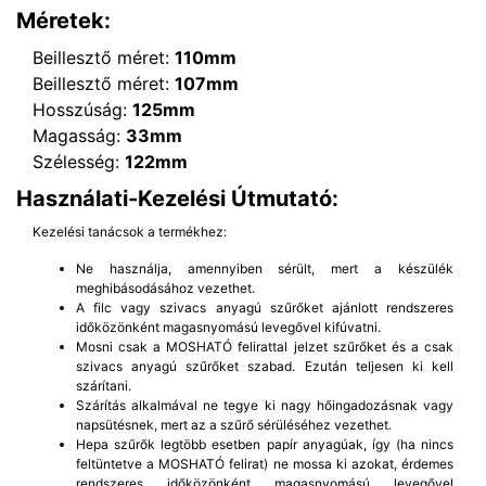
Méretek:
Beillesztő méret:
110mm
Beillesztő méret:
107mm
Hosszúság:
125mm
Magasság:
33mm
Szélesség:
122mm
Használati-Kezelési Útmutató:
Kezelési tanácsok a termékhez:
Ne használja, amennyiben sérült, mert a készülék
meghibásodásához vezethet.
A filc vagy szivacs anyagú szűrőket ajánlott rendszeres
időközönként magasnyomású levegővel kifúvatni.
Mosni csak a MOSHATÓ felirattal jelzet szűrőket és a csak
szivacs anyagú szűrőket szabad. Ezután teljesen ki kell
szárítani.
Szárítás alkalmával ne tegye ki nagy hőingadozásnak vagy
napsütésnek, mert az a szűrő sérüléséhez vezethet.
Hepa szűrők legtöbb esetben papír anyagúak, így (ha nincs
feltüntetve a MOSHATÓ felirat) ne mossa ki azokat, érdemes
rendszeres időközönként magasnyomású levegővel