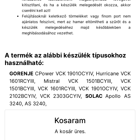
kitisztítani, és ha a készülék melegedését okozza, akkor
cserélni kell azt!
Felújításoknál keletkező törmeléket vagy finom port nem
ajánlatos felszívni, mert az hamar eltömítheti a szűrőt és a
készülék melegedéséhez majd későbbiekben a
meghibásodásához vezethet.
A termék az alábbi készülék típusokhoz
használható:
GORENJE
CPower VCK 1901OCYIV, Hurricane VCK
1601RCYIII, Mistral VCK 1501BCYIII, VCK
1501BCYIII, VCK 1601RCYIII, VCK 1901OCYIV, VCK
2102BCYIV, VCK 2303GCYIV,
SOLAC
Apollo AS
3240, AS 3240,
Kosaram
A kosár üres.