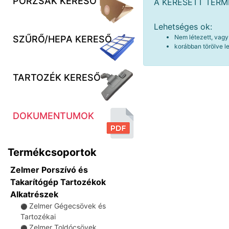
PORZSÁK KERESŐ
A KERESETT TER
Lehetséges ok:
Nem létezett, vagy
SZŰRŐ/HEPA KERESŐ
korábban törölve le
TARTOZÉK KERESŐ
DOKUMENTUMOK
Termékcsoportok
Zelmer Porszívó és
Takarítógép Tartozékok
Alkatrészek
Zelmer Gégecsövek és
⚫
Tartozékai
Zelmer Toldócsövek
⚫