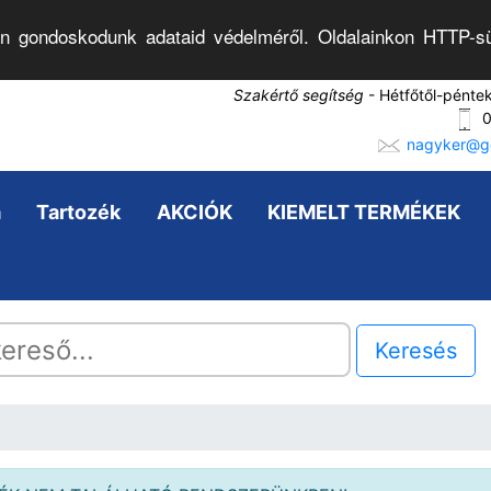
n gondoskodunk adataid védelméről. Oldalainkon HTTP-sü
Szakértő segítség
- Hétfőtől-pénte
0
nagyker@go
a
Tartozék
AKCIÓK
KIEMELT TERMÉKEK
Keresés