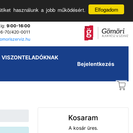
Elfogadom
tiket használunk a jobb működésért.
kig:
9:00-16:00
6-70/420-0011
moriszerviz.hu
VISZONTELADÓKNAK
Bejelentkezés
Kosaram
A kosár üres.