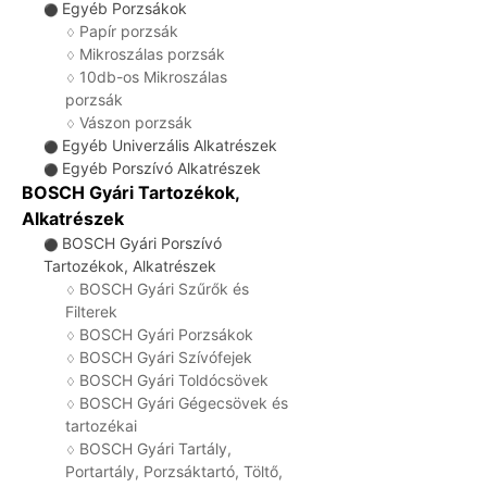
Egyéb Porzsákok
⚫
Papír porzsák
♢
Mikroszálas porzsák
♢
10db-os Mikroszálas
♢
porzsák
Vászon porzsák
♢
Egyéb Univerzális Alkatrészek
⚫
Egyéb Porszívó Alkatrészek
⚫
BOSCH Gyári Tartozékok,
Alkatrészek
BOSCH Gyári Porszívó
⚫
Tartozékok, Alkatrészek
BOSCH Gyári Szűrők és
♢
Filterek
BOSCH Gyári Porzsákok
♢
BOSCH Gyári Szívófejek
♢
BOSCH Gyári Toldócsövek
♢
BOSCH Gyári Gégecsövek és
♢
tartozékai
BOSCH Gyári Tartály,
♢
Portartály, Porzsáktartó, Töltő,