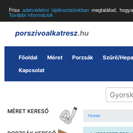
Friss
adatvédelmi tájékoztatónkban
megtalálod, hogya
További információk
porszivoalkatresz
.hu
Főoldal
Méret
Porzsák
Szűrő/Hep
Kapcsolat
MÉRET KERESŐ
Főoldal