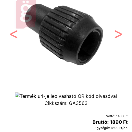
Előző
Követ
Cikkszám:
GA3563
Nettó: 1488 Ft
Bruttó: 1890 Ft
Egységár: 1890 Ft/db