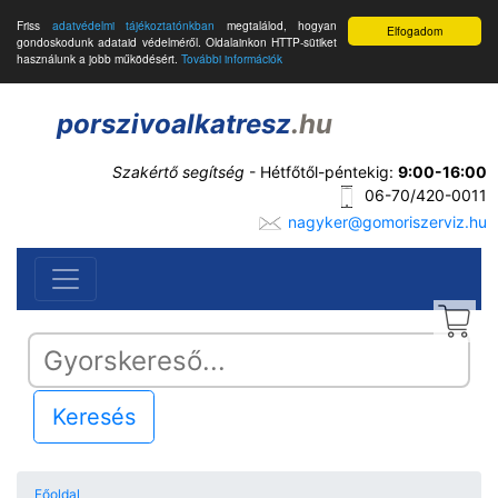
Friss
adatvédelmi tájékoztatónkban
megtalálod, hogyan
Elfogadom
gondoskodunk adataid védelméről. Oldalainkon HTTP-sütiket
használunk a jobb működésért.
További információk
porszivoalkatresz
.hu
Szakértő segítség
- Hétfőtől-péntekig:
9:00-16:00
06-70/420-0011
nagyker@gomoriszerviz.hu
Keresés
Főoldal