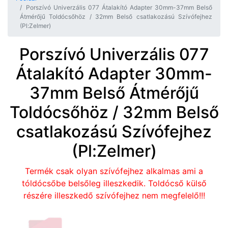
Porszívó Univerzális 077 Átalakító Adapter 30mm-37mm Belső
Átmérőjű Toldócsőhöz / 32mm Belső csatlakozású Szívófejhez
(Pl:Zelmer)
Porszívó Univerzális 077
Átalakító Adapter 30mm-
37mm Belső Átmérőjű
Toldócsőhöz / 32mm Belső
csatlakozású Szívófejhez
(Pl:Zelmer)
Termék csak olyan szívófejhez alkalmas ami a
tóldócsőbe belsőleg illeszkedik. Toldócső külső
részére illeszkedő szívófejhez nem megfelelő!!!