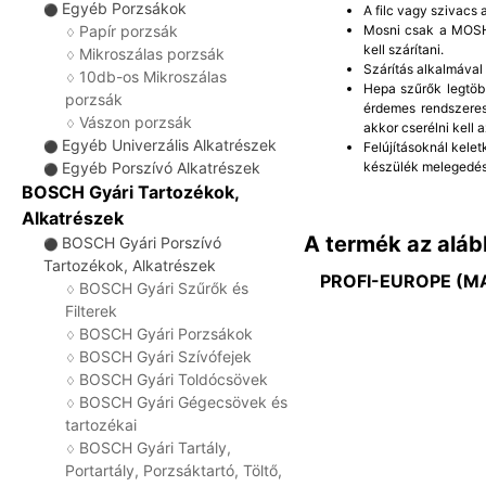
Egyéb Porzsákok
A filc vagy szivacs
⚫
Mosni csak a MOSHA
Papír porzsák
♢
kell szárítani.
Mikroszálas porzsák
♢
Szárítás alkalmával
10db-os Mikroszálas
♢
Hepa szűrők legtöb
porzsák
érdemes rendszeres
Vászon porzsák
♢
akkor cserélni kell a
Egyéb Univerzális Alkatrészek
Felújításoknál kelet
⚫
készülék melegedés
Egyéb Porszívó Alkatrészek
⚫
BOSCH Gyári Tartozékok,
Alkatrészek
A termék az aláb
BOSCH Gyári Porszívó
⚫
Tartozékok, Alkatrészek
PROFI-EUROPE (M
BOSCH Gyári Szűrők és
♢
Filterek
BOSCH Gyári Porzsákok
♢
BOSCH Gyári Szívófejek
♢
BOSCH Gyári Toldócsövek
♢
BOSCH Gyári Gégecsövek és
♢
tartozékai
BOSCH Gyári Tartály,
♢
Portartály, Porzsáktartó, Töltő,