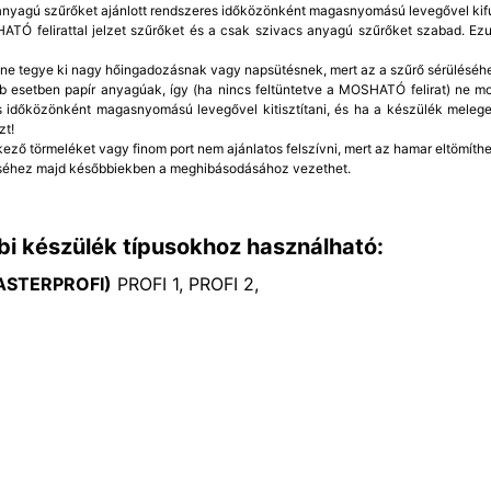
 anyagú szűrőket ajánlott rendszeres időközönként magasnyomású levegővel kifú
TÓ felirattal jelzet szűrőket és a csak szivacs anyagú szűrőket szabad. Ezut
 ne tegye ki nagy hőingadozásnak vagy napsütésnek, mert az a szűrő sérüléséh
b esetben papír anyagúak, így (ha nincs feltüntetve a MOSHATÓ felirat) ne mo
 időközönként magasnyomású levegővel kitisztítani, és ha a készülék meleg
zt!
kező törmeléket vagy finom port nem ajánlatos felszívni, mert az hamar eltömíthet
éhez majd későbbiekben a meghibásodásához vezethet.
bi készülék típusokhoz használható:
ASTERPROFI)
PROFI 1, PROFI 2,