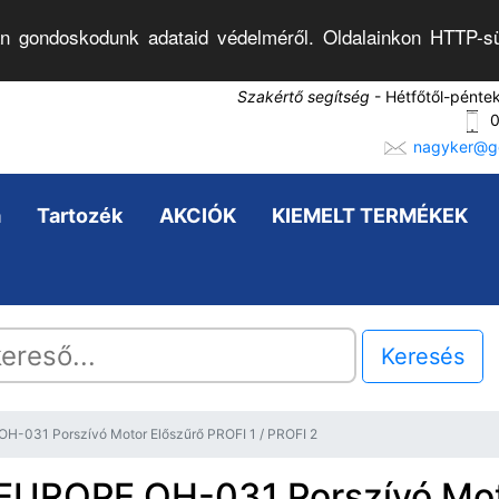
n gondoskodunk adataid védelméről. Oldalainkon HTTP-sü
Szakértő segítség
- Hétfőtől-pénte
0
nagyker@go
a
Tartozék
AKCIÓK
KIEMELT TERMÉKEK
Keresés
H-031 Porszívó Motor Előszűrő PROFI 1 / PROFI 2
EUROPE OH-031 Porszívó Mo