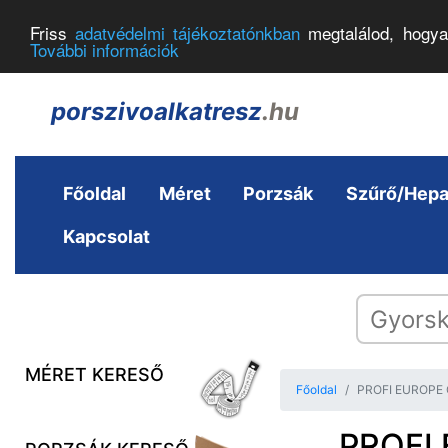
Friss
adatvédelmi tájékoztatónkban
megtalálod, hogya
További információk
porszivoalkatresz
.hu
Főoldal
Méret
Porzsák
Szűrő/Hep
Kapcsolat
MÉRET KERESŐ
Főoldal
PROFI EUROPE O
PROFI 