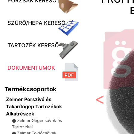
PORZSÁK KERESŐ
SZŰRŐ/HEPA KERESŐ
TARTOZÉK KERESŐ
DOKUMENTUMOK
Termékcsoportok
Zelmer Porszívó és
Előző
Takarítógép Tartozékok
Alkatrészek
Zelmer Gégecsövek és
⚫
Tartozékai
Zelmer Toldócsövek
⚫