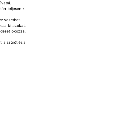
vatni.
án teljesen ki
ez vezethet.
ssa ki azokat,
edését okozza,
i a szűrőt és a