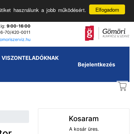
Elfogadom
tiket használunk a jobb működésért.
kig:
9:00-16:00
6-70/420-0011
moriszerviz.hu
VISZONTELADÓKNAK
Bejelentkezés
Kosaram
A kosár üres.
tor