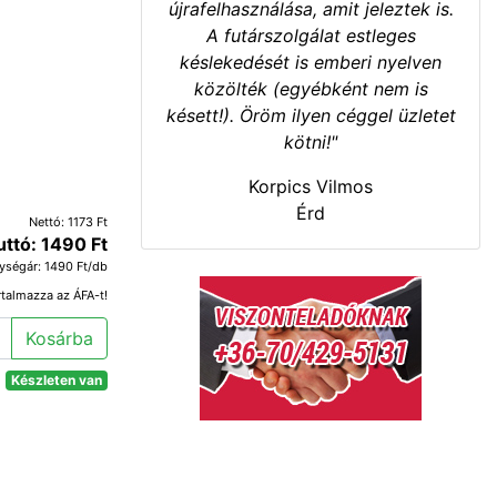
újrafelhasználása, amit jeleztek is.
A futárszolgálat estleges
késlekedését is emberi nyelven
közölték (egyébként nem is
késett!). Öröm ilyen céggel üzletet
kötni!"
Korpics Vilmos
Érd
Nettó: 1173 Ft
uttó: 1490 Ft
ységár: 1490 Ft/db
rtalmazza az ÁFA-t!
Kosárba
Készleten van