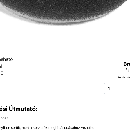
Br
Eg
60
Az ár ta
ési Útmutató:
khez:
yiben sérült, mert a készülék meghibásodásához vezethet.