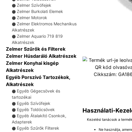
Zelmer Szívófejek
⚫
Zelmer Burkolati Elemek
⚫
Zelmer Motorok
⚫
Zelmer Elektromos Mechanikus
⚫
Alkatrészek
Zelmer Aquario 719 819
⚫
Alkatrészek
Zelmer Szűrők és Filterek
Zelmer Húsdaráló Alkatrészek
Zelmer Konyhai kisgép
Alkatrészek
Cikkszám:
GA18
Egyéb Porszívó Tartozékok,
Alkatrészek
Egyéb Gégecsövek és
⚫
tartozékai
Egyéb Szívófejek
⚫
Használati-Kezel
Egyéb Toldócsövek
⚫
Egyéb Átalakító Csonkok,
⚫
Kezelési tanácsok a termé
Adapterek
Egyéb Szűrők Filterek
⚫
Ne használja, amenn