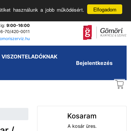
Elfogadom
tiket használunk a jobb működésért.
kig:
9:00-16:00
6-70/420-0011
moriszerviz.hu
VISZONTELADÓKNAK
Bejelentkezés
Kosaram
A kosár üres.
r /