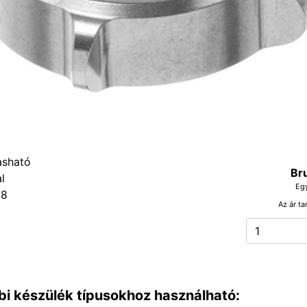
Br
Eg
78
Az ár ta
bi készülék típusokhoz használható: