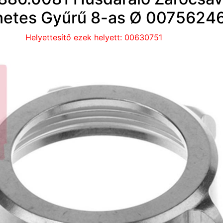
etes Gyűrű 8-as Ø 00756246
Helyettesítő ezek helyett: 00630751