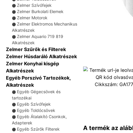
Zelmer Szívófejek
⚫
Zelmer Burkolati Elemek
⚫
Zelmer Motorok
⚫
Zelmer Elektromos Mechanikus
⚫
Alkatrészek
Zelmer Aquario 719 819
⚫
Alkatrészek
Zelmer Szűrők és Filterek
Zelmer Húsdaráló Alkatrészek
Zelmer Konyhai kisgép
Alkatrészek
Egyéb Porszívó Tartozékok,
Cikkszám:
GA17
Alkatrészek
Egyéb Gégecsövek és
⚫
tartozékai
Egyéb Szívófejek
⚫
Egyéb Toldócsövek
⚫
Egyéb Átalakító Csonkok,
⚫
Adapterek
A termék az aláb
Egyéb Szűrők Filterek
⚫