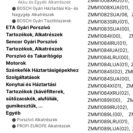
ZMM1008XRU(01
Akku és Egyéb Alkatrészek
ZMM1008XUA(01
BOSCH Gyári Háztartási Kis- és
⚫
ZMM1082SUA/06, Z
Nagygép Alkatrészek
BOSCH Gyári Tisztítószerek
ZMM1083SRU(01
⚫
ETA Gyári Porszívó
ZMM1083SUA(00
Tartozékok, Alkatrészek
ZMM1084I(00), Z
Sencor Gyári Porszívó
ZMM1084IRU(01)
Tartozékok, Alkatrészek
ZMM1084IUA(02),
Porszívó és Takarítógép
ZMM1084LRU(00)
Motorok
ZMM1084LUA(01), 
Szénkefék Háztartásigépekhez
ZMM1084S(02), ZM
Szolgáltatások
ZMM1084SUA(00
Konyhai és Háztartási
ZMM1084X(01), ZM
Tartozékok (kávéfilterek,
ZMM1084XRU(02)
sütőzacskók, alufóliák,
ZMM1089I(00), ZM
gumikesztűk, ...
ZMM1089IRU(02)
Egyéb
ZMM1089L(00), Z
Porszívó Alkatrészek
⚫
ZMM1089LRU(01)
PROFI EUROPE Alkatrészek
⚫
ZMM1089LUA(02), 