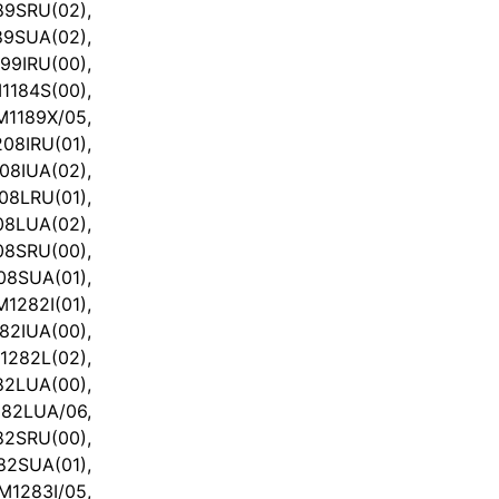
9SRU(02),
SUA(02),
IRU(00),
184S(00),
1189X/05,
8IRU(01),
IUA(02),
8LRU(01),
LUA(02),
8SRU(00),
SUA(01),
282I(01),
82IUA(00),
282L(02),
LUA(00),
2LUA/06,
2SRU(00),
SUA(01),
1283I/05,