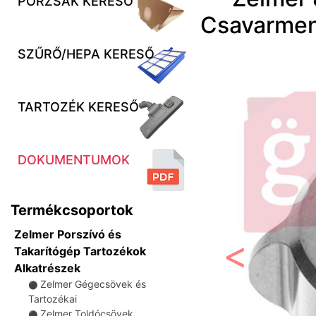
PORZSÁK KERESŐ
Csavarmen
SZŰRŐ/HEPA KERESŐ
TARTOZÉK KERESŐ
DOKUMENTUMOK
Termékcsoportok
Zelmer Porszívó és
Takarítógép Tartozékok
Alkatrészek
Előző
Zelmer Gégecsövek és
⚫
Tartozékai
Zelmer Toldócsövek
⚫