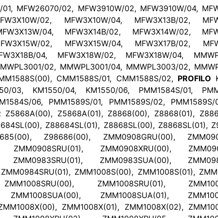
01, MFW26070/02, MFW3910W/02, MFW3910W/04, MFW
FW3X10W/02, MFW3X10W/04, MFW3X13B/02, MFW3
FW3X13W/04, MFW3X14B/02, MFW3X14W/02, MFW3
FW3X15W/02, MFW3X15W/04, MFW3X17B/02, MFW3
FW3X18B/04, MFW3X18W/02, MFW3X18W/04, MMWPL
MWPL3001/02, MMWPL3001/04, MMWPL3003/02, MMWP
M1588S(00), CMM1588S/01, CMM1588S/02,
PROFILO
50/03, KM1550/04, KM1550/06, PMM1584S/01, PMM
M1584S/06, PMM1589S/01, PMM1589S/02, PMM1589S/
R
Z5868A(00), Z5868A(01), Z8868(00), Z8868(01), Z88
684SL(00), Z88684SL(01), Z8868SL(00), Z8868SL(01), Z
685(00), Z98686(00), ZMM0908GRU(00), ZMM090
, ZMM0908SRU(01), ZMM0908XRU(00), ZMM0908
, ZMM0983SRU(01), ZMM0983SUA(00), ZMM0983
ZMM0984SRU(01), ZMM1008S(00), ZMM1008S(01), ZMM1
ZMM1008SRU(00), ZMM1008SRU(01), ZMM1008
, ZMM1008SUA(00), ZMM1008SUA(01), ZMM1008
MM1008X(00), ZMM1008X(01), ZMM1008X(02), ZMM100