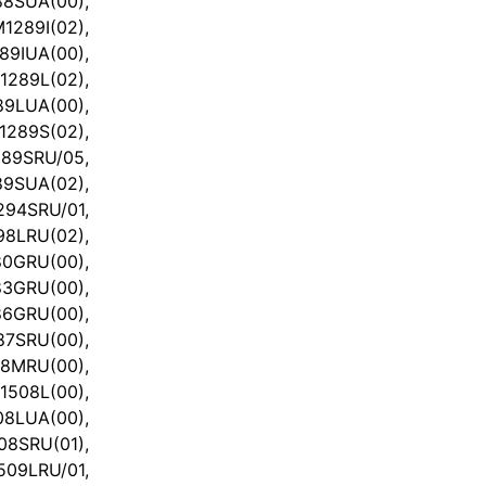
SUA(00),
289I(02),
IUA(00),
289L(02),
LUA(00),
289S(02),
9SRU/05,
SUA(02),
4SRU/01,
LRU(02),
GRU(00),
GRU(00),
GRU(00),
SRU(00),
MRU(00),
508L(00),
LUA(00),
08SRU(01),
9LRU/01,