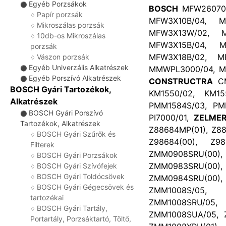
Egyéb Porzsákok
⚫
BOSCH
MFW26070/
Papír porzsák
♢
MFW3X10B/04, M
Mikroszálas porzsák
♢
MFW3X13W/02, M
10db-os Mikroszálas
♢
MFW3X15B/04, M
porzsák
MFW3X18B/02, M
Vászon porzsák
♢
Egyéb Univerzális Alkatrészek
MMWPL3000/04, M
⚫
Egyéb Porszívó Alkatrészek
⚫
CONSTRUCTRA
CM
BOSCH Gyári Tartozékok,
KM1550/02, KM15
Alkatrészek
PMM1584S/03, PM
BOSCH Gyári Porszívó
⚫
PI7000/01,
ZELME
Tartozékok, Alkatrészek
Z88684MP(01), Z88
BOSCH Gyári Szűrők és
♢
Z98684(00), Z98
Filterek
ZMM0908SRU(00)
BOSCH Gyári Porzsákok
♢
ZMM0983SRU(00)
BOSCH Gyári Szívófejek
♢
BOSCH Gyári Toldócsövek
ZMM0984SRU(00), 
♢
BOSCH Gyári Gégecsövek és
♢
ZMM1008S/05, 
tartozékai
ZMM1008SRU/05
BOSCH Gyári Tartály,
♢
ZMM1008SUA/05, Z
Portartály, Porzsáktartó, Töltő,