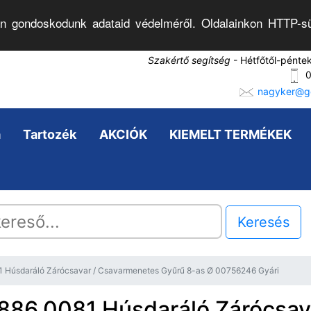
n gondoskodunk adataid védelméről. Oldalainkon HTTP-sü
Szakértő segítség
- Hétfőtől-pénte
0
nagyker@go
a
Tartozék
AKCIÓK
KIEMELT TERMÉKEK
Keresés
1 Húsdaráló Zárócsavar / Csavarmenetes Gyűrű 8-as Ø 00756246 Gyári
886.0081 Húsdaráló Zárócsava