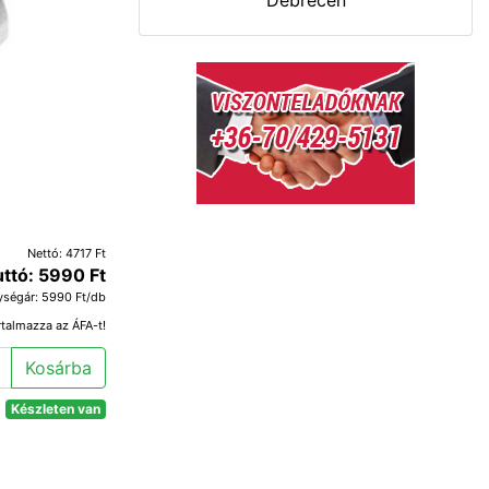
Debrecen
Nettó: 4717 Ft
uttó: 5990 Ft
ységár: 5990 Ft/db
rtalmazza az ÁFA-t!
Kosárba
Készleten van