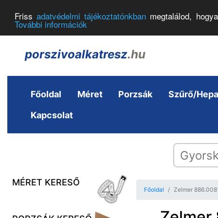
Friss
adatvédelmi tájékoztatónkban
megtalálod, hogya
További információk
porszivoalkatresz
.hu
Főoldal
Méret
Porzsák
Szűrő/Hep
Kapcsolat
MÉRET KERESŐ
Főoldal
Zelmer 886.008
Zelmer 