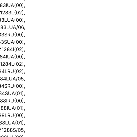
IUA(00),
283L(02),
LUA(00),
3LUA/06,
3SRU(00),
SUA(00),
284I(02),
84IUA(00),
284L(02),
LRU(02),
4LUA/05,
4SRU(00),
SUA(01),
8IRU(00),
IUA(01),
8LRU(00),
LUA(01),
1288S/05,