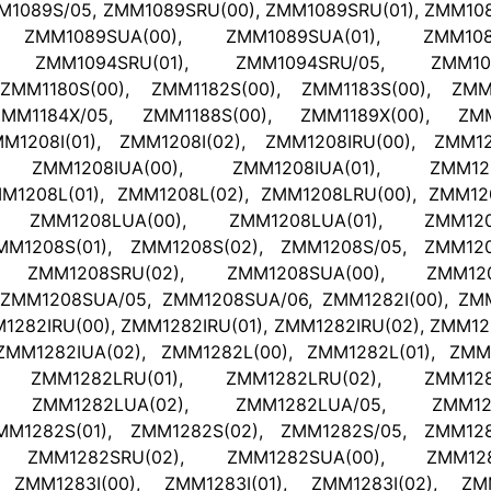
M1089S/05, ZMM1089SRU(00), ZMM1089SRU(01), ZMM108
, ZMM1089SUA(00), ZMM1089SUA(01), ZMM1089
), ZMM1094SRU(01), ZMM1094SRU/05, ZMM1099
 ZMM1180S(00), ZMM1182S(00), ZMM1183S(00), ZMM1
MM1184X/05, ZMM1188S(00), ZMM1189X(00), ZMM
M1208I(01), ZMM1208I(02), ZMM1208IRU(00), ZMM120
, ZMM1208IUA(00), ZMM1208IUA(01), ZMM1208
M1208L(01), ZMM1208L(02), ZMM1208LRU(00), ZMM120
, ZMM1208LUA(00), ZMM1208LUA(01), ZMM1208
MM1208S(01), ZMM1208S(02), ZMM1208S/05, ZMM120
, ZMM1208SRU(02), ZMM1208SUA(00), ZMM1208
ZMM1208SUA/05, ZMM1208SUA/06, ZMM1282I(00), ZMM1
1282IRU(00), ZMM1282IRU(01), ZMM1282IRU(02), ZMM12
ZMM1282IUA(02), ZMM1282L(00), ZMM1282L(01), ZMM1
, ZMM1282LRU(01), ZMM1282LRU(02), ZMM1282
), ZMM1282LUA(02), ZMM1282LUA/05, ZMM128
MM1282S(01), ZMM1282S(02), ZMM1282S/05, ZMM128
, ZMM1282SRU(02), ZMM1282SUA(00), ZMM1282
 ZMM1283I(00), ZMM1283I(01), ZMM1283I(02), ZMM