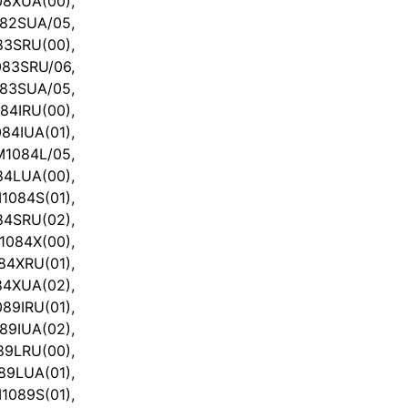
XUA(00),
2SUA/05,
3SRU(00),
3SRU/06,
3SUA/05,
4IRU(00),
IUA(01),
1084L/05,
LUA(00),
084S(01),
4SRU(02),
84X(00),
4XRU(01),
XUA(02),
9IRU(01),
IUA(02),
9LRU(00),
LUA(01),
089S(01),