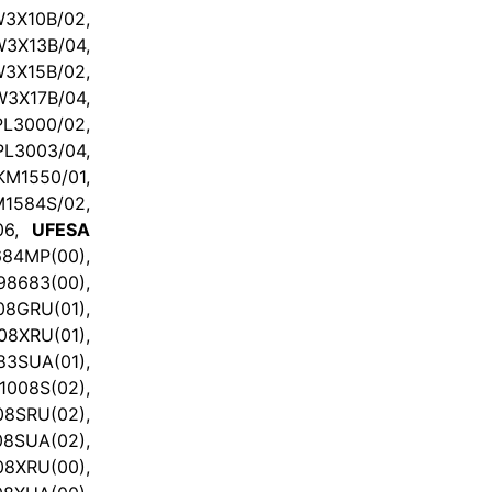
3X10B/02,
X13B/04,
X15B/02,
X17B/04,
3000/02,
L3003/04,
KM1550/01,
1584S/02,
06,
UFESA
684MP(00),
98683(00),
8GRU(01),
XRU(01),
SUA(01),
008S(02),
SRU(02),
SUA(02),
8XRU(00),