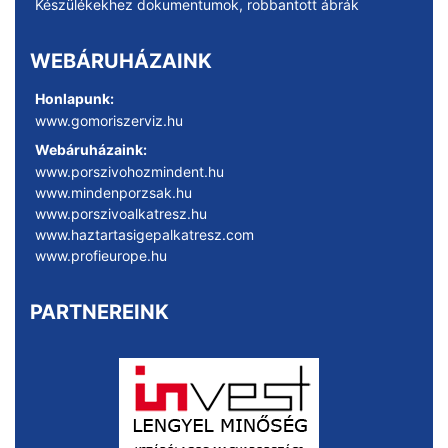
Készülékekhez dokumentumok, robbantott ábrák
WEBÁRUHÁZAINK
Honlapunk:
www.gomoriszerviz.hu
Webáruházaink:
www.porszivohozmindent.hu
www.mindenporzsak.hu
www.porszivoalkatresz.hu
www.haztartasigepalkatresz.com
www.profieurope.hu
PARTNEREINK