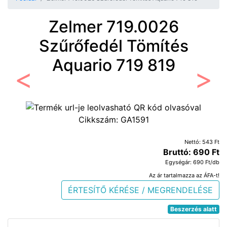
Zelmer 719.0026
Szűrőfedél Tömítés
Aquario 719 819
Előző
Követ
Cikkszám:
GA1591
Nettó: 543 Ft
Bruttó: 690 Ft
Egységár: 690 Ft/db
Az ár tartalmazza az ÁFA-t!
ÉRTESÍTŐ KÉRÉSE / MEGRENDELÉSE
Beszerzés alatt