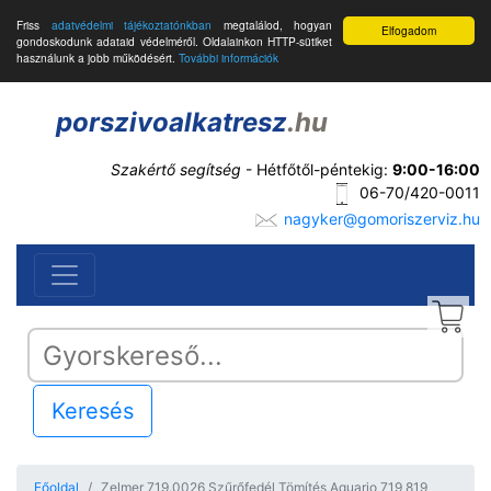
Friss
adatvédelmi tájékoztatónkban
megtalálod, hogyan
Elfogadom
gondoskodunk adataid védelméről. Oldalainkon HTTP-sütiket
használunk a jobb működésért.
További információk
porszivoalkatresz
.hu
Szakértő segítség
- Hétfőtől-péntekig:
9:00-16:00
06-70/420-0011
nagyker@gomoriszerviz.hu
Keresés
Főoldal
Zelmer 719.0026 Szűrőfedél Tömítés Aquario 719 819