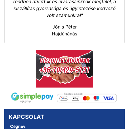
rendben átvettük és elvárásainknak megfelel, a
kiszállítás gyorsasága és ügyintézése kedvező
volt számunkra!"
Jónis Péter
Hajdúnánás
KAPCSOLAT
Cégnév: