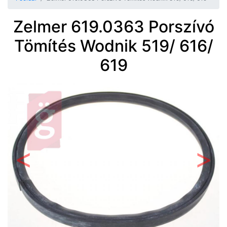
Zelmer 619.0363 Porszívó
Tömítés Wodnik 519/ 616/
619
Előző
Követ