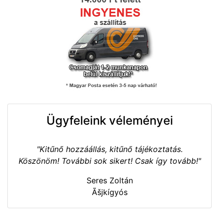
Ügyfeleink véleményei
"Kitűnő hozzáállás, kitűnő tájékoztatás.
Köszönöm! További sok sikert! Csak így tovább!"
Seres Zoltán
Ãšjkígyós