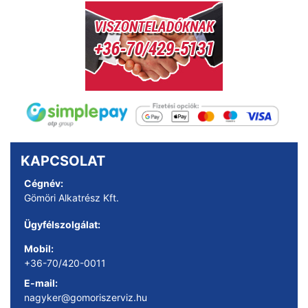
KAPCSOLAT
Cégnév:
Gömöri Alkatrész Kft.
Ügyfélszolgálat:
Mobil:
+36-70/420-0011
E-mail:
nagyker@gomoriszerviz.hu