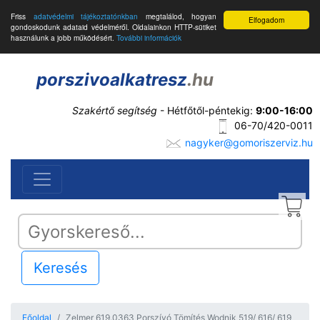
Friss
adatvédelmi tájékoztatónkban
megtalálod, hogyan
Elfogadom
gondoskodunk adataid védelméről. Oldalainkon HTTP-sütiket
használunk a jobb működésért.
További információk
porszivoalkatresz
.hu
Szakértő segítség
- Hétfőtől-péntekig:
9:00-16:00
06-70/420-0011
nagyker@gomoriszerviz.hu
Keresés
Főoldal
Zelmer 619.0363 Porszívó Tömítés Wodnik 519/ 616/ 619