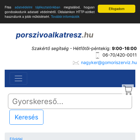
Friss
adatvédelmi tájékoztatónkban
megtalálod, hogyan
Elfogadom
gondoskodunk adataid védelméről. Oldalainkon HTTP-sütiket
használunk a jobb működésért.
További információk
porszivoalkatresz
.hu
Szakértő segítség
- Hétfőtől-péntekig:
9:00-16:00
06-70/420-0011
nagyker@gomoriszerviz.hu
Keresés
Főoldal