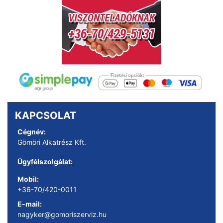
KAPCSOLAT
Cégnév:
Gömöri Alkatrész Kft.
Ügyfélszolgálat:
Mobil:
+36-70/420-0011
E-mail:
nagyker@gomoriszerviz.hu