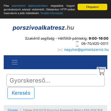
Friss
adatvédelmi tájékoztatónkban
megtalálod, hogyan
Elfogadom
gondoskodunk adataid védelméről. Oldalainkon HTTP-sütiket
használunk a jobb működésért.
További információk
porszivoalkatresz
.hu
Szakértő segítség
- Hétfőtől-péntekig:
9:00-16:00
06-70/420-0011
nagyker@gomoriszerviz.hu
Keresés
Főoldal
Zelmer 619.0076 Porszívó Roppantó Bilincs 616/ 619/ 919