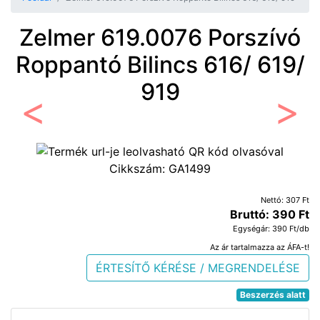
Zelmer 619.0076 Porszívó
Roppantó Bilincs 616/ 619/
919
Előző
Követ
Cikkszám:
GA1499
Nettó: 307 Ft
Bruttó: 390 Ft
Egységár: 390 Ft/db
Az ár tartalmazza az ÁFA-t!
ÉRTESÍTŐ KÉRÉSE / MEGRENDELÉSE
Beszerzés alatt