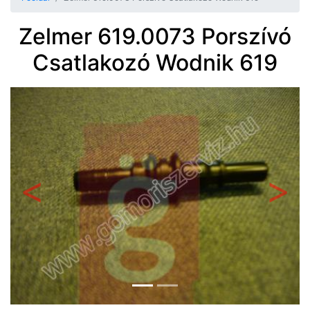
Zelmer 619.0073 Porszívó
Csatlakozó Wodnik 619
Előző
Követ