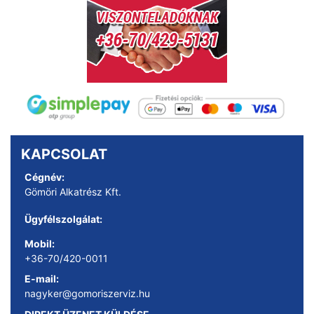
KAPCSOLAT
Cégnév:
Gömöri Alkatrész Kft.
Ügyfélszolgálat:
Mobil:
+36-70/420-0011
E-mail:
nagyker@gomoriszerviz.hu