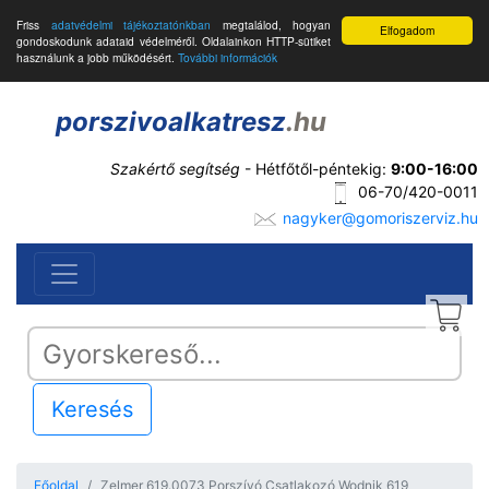
Friss
adatvédelmi tájékoztatónkban
megtalálod, hogyan
Elfogadom
gondoskodunk adataid védelméről. Oldalainkon HTTP-sütiket
használunk a jobb működésért.
További információk
porszivoalkatresz
.hu
Szakértő segítség
- Hétfőtől-péntekig:
9:00-16:00
06-70/420-0011
nagyker@gomoriszerviz.hu
Keresés
Főoldal
Zelmer 619.0073 Porszívó Csatlakozó Wodnik 619