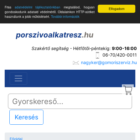
Friss
adatvédelmi tájékoztatónkban
megtalálod, hogyan
Elfogadom
gondoskodunk adataid védelméről. Oldalainkon HTTP-sütiket
használunk a jobb működésért.
További információk
porszivoalkatresz
.hu
Szakértő segítség
- Hétfőtől-péntekig:
9:00-16:00
06-70/420-0011
nagyker@gomoriszerviz.hu
Keresés
Főoldal