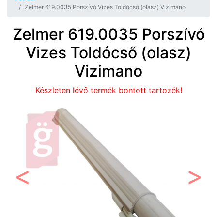
Zelmer 619.0035 Porszívó Vizes Toldócső (olasz) Vizimano
Zelmer 619.0035 Porszívó
Vizes Toldócső (olasz)
Vizimano
Készleten lévő termék bontott tartozék!
Előző
Követ