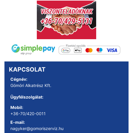
KAPCSOLAT
Cégnév:
Gömöri Alkatrész Kft.
Ügyfélszolgálat:
Mobil:
+36-70/420-0011
E-mail:
nagyker@gomoriszerviz.hu