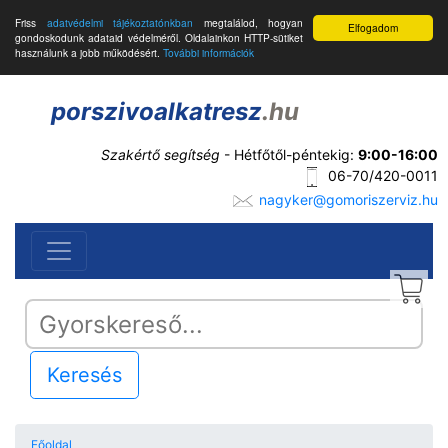
Friss
adatvédelmi tájékoztatónkban
megtalálod, hogyan
Elfogadom
gondoskodunk adataid védelméről. Oldalainkon HTTP-sütiket
használunk a jobb működésért.
További információk
porszivoalkatresz
.hu
Szakértő segítség
- Hétfőtől-péntekig:
9:00-16:00
06-70/420-0011
nagyker@gomoriszerviz.hu
Keresés
Főoldal