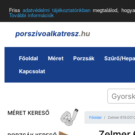
Friss
adatvédelmi tájékoztatónkban
megtalálod, hogya
További információk
porszivoalkatresz
.hu
Főoldal
Méret
Porzsák
Szűrő/Hep
Kapcsolat
MÉRET KERESŐ
Főoldal
Zelmer 619.0012
Zelmer 