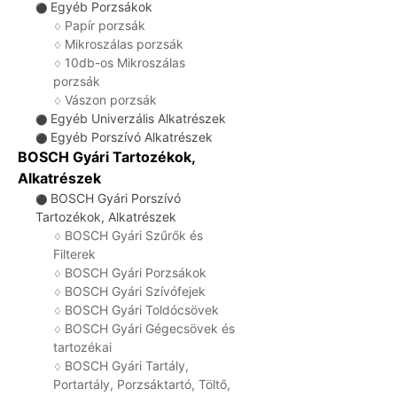
Egyéb Porzsákok
⚫
Papír porzsák
♢
Mikroszálas porzsák
♢
10db-os Mikroszálas
♢
porzsák
Vászon porzsák
♢
Egyéb Univerzális Alkatrészek
⚫
Egyéb Porszívó Alkatrészek
⚫
BOSCH Gyári Tartozékok,
Alkatrészek
BOSCH Gyári Porszívó
⚫
Tartozékok, Alkatrészek
BOSCH Gyári Szűrők és
♢
Filterek
BOSCH Gyári Porzsákok
♢
BOSCH Gyári Szívófejek
♢
BOSCH Gyári Toldócsövek
♢
BOSCH Gyári Gégecsövek és
♢
tartozékai
BOSCH Gyári Tartály,
♢
Portartály, Porzsáktartó, Töltő,