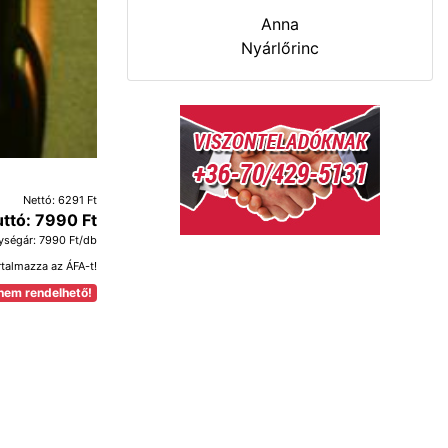
Anna
Nyárlőrinc
Nettó: 6291 Ft
uttó: 7990 Ft
ységár: 7990 Ft/db
rtalmazza az ÁFA-t!
nem rendelhető!