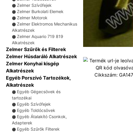
Zelmer Szívófejek
⚫
Zelmer Burkolati Elemek
⚫
Zelmer Motorok
⚫
Zelmer Elektromos Mechanikus
⚫
Alkatrészek
Zelmer Aquario 719 819
⚫
Alkatrészek
Zelmer Szűrők és Filterek
Zelmer Húsdaráló Alkatrészek
Zelmer Konyhai kisgép
Alkatrészek
Cikkszám:
GA14
Egyéb Porszívó Tartozékok,
Alkatrészek
Egyéb Gégecsövek és
⚫
tartozékai
Egyéb Szívófejek
⚫
Egyéb Toldócsövek
⚫
Egyéb Átalakító Csonkok,
⚫
Adapterek
Egyéb Szűrők Filterek
⚫