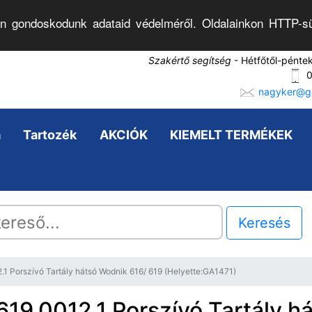
n gondoskodunk adataid védelméről. Oldalainkon HTTP-sü
Szakértő segítség
- Hétfőtől-pénte
0
nagyker@go
a
Tartozék
AKCIÓK
KIEMELT TERMÉKEK
Keresés
.1 Porszívó Tartály hátsó Wodnik 616/ 619 (Helyette:GA1471)
619.0012.1 Porszívó Tartály h