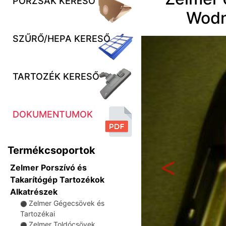
PORZSÁK KERESŐ
Wodn
SZŰRŐ/HEPA KERESŐ
TARTOZÉK KERESŐ
DOKUMENTUMOK
Termékcsoportok
Zelmer Porszívó és
Előző
Takarítógép Tartozékok
Alkatrészek
Zelmer Gégecsövek és
⚫
Tartozékai
Zelmer Toldócsövek
⚫