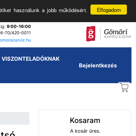
Elfogadom
tiket használunk a jobb működésért.
kig:
9:00-16:00
6-70/420-0011
moriszerviz.hu
VISZONTELADÓKNAK
Bejelentkezés
Kosaram
A kosár üres.
átsó