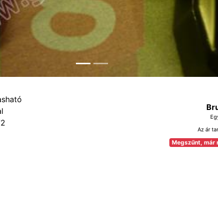
Br
Eg
72
Az ár ta
Megszűnt, már 