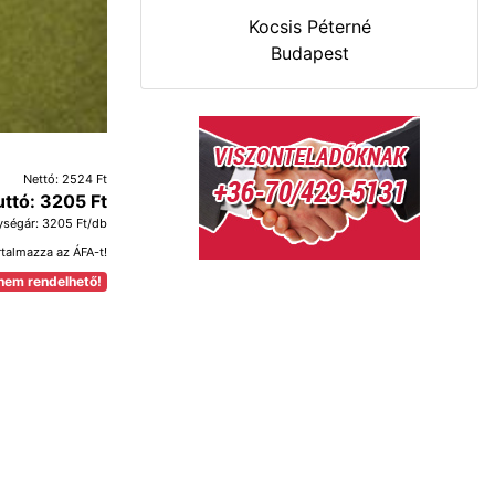
Kocsis Péterné
Budapest
Nettó: 2524 Ft
uttó: 3205 Ft
ységár: 3205 Ft/db
rtalmazza az ÁFA-t!
nem rendelhető!