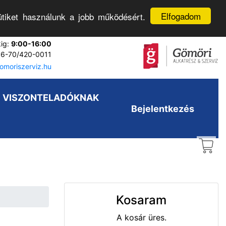
Elfogadom
tiket használunk a jobb működésért.
kig:
9:00-16:00
6-70/420-0011
moriszerviz.hu
VISZONTELADÓKNAK
Bejelentkezés
Kosaram
A kosár üres.