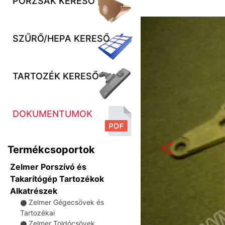
PORZSÁK KERESŐ
SZŰRŐ/HEPA KERESŐ
TARTOZÉK KERESŐ
DOKUMENTUMOK
Termékcsoportok
Előző
Zelmer Porszívó és
Takarítógép Tartozékok
Alkatrészek
Zelmer Gégecsövek és
⚫
Tartozékai
Zelmer Toldócsövek
⚫