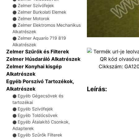
Zelmer Szívófejek
⚫
Zelmer Burkolati Elemek
⚫
Zelmer Motorok
⚫
Zelmer Elektromos Mechanikus
⚫
Alkatrészek
Zelmer Aquario 719 819
⚫
Alkatrészek
Zelmer Szűrők és Filterek
Zelmer Húsdaráló Alkatrészek
Cikkszám:
GA12
Zelmer Konyhai kisgép
Alkatrészek
Egyéb Porszívó Tartozékok,
Leírás:
Alkatrészek
Egyéb Gégecsövek és
⚫
tartozékai
Egyéb Szívófejek
⚫
Egyéb Toldócsövek
⚫
Egyéb Átalakító Csonkok,
⚫
Adapterek
Egyéb Szűrők Filterek
⚫