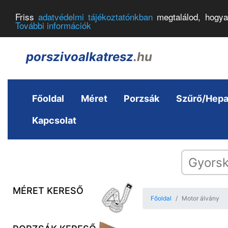
Friss
adatvédelmi tájékoztatónkban
megtalálod, hogya
További információk
porszivoalkatresz
.hu
Főoldal
Méret
Porzsák
Szűrő/Hep
Kapcsolat
MÉRET KERESŐ
Főoldal
Motor álvány