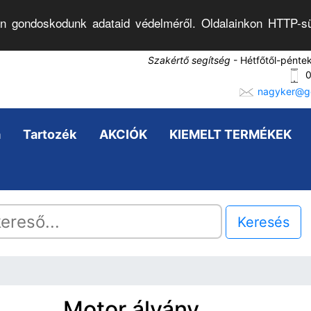
n gondoskodunk adataid védelméről. Oldalainkon HTTP-sü
Szakértő segítség
- Hétfőtől-pénte
0
nagyker@go
a
Tartozék
AKCIÓK
KIEMELT TERMÉKEK
Keresés
Motor álvány