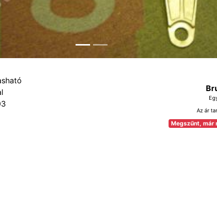
Br
Eg
03
Az ár ta
Megszűnt, már 