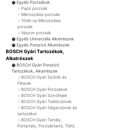
Egyéb Porzsákok
⚫
Papír porzsák
♢
Mikroszálas porzsák
♢
10db-os Mikroszálas
♢
porzsák
Vászon porzsák
♢
Egyéb Univerzális Alkatrészek
⚫
Egyéb Porszívó Alkatrészek
⚫
BOSCH Gyári Tartozékok,
Alkatrészek
BOSCH Gyári Porszívó
⚫
Tartozékok, Alkatrészek
BOSCH Gyári Szűrők és
♢
Filterek
BOSCH Gyári Porzsákok
♢
BOSCH Gyári Szívófejek
♢
BOSCH Gyári Toldócsövek
♢
BOSCH Gyári Gégecsövek és
♢
tartozékai
BOSCH Gyári Tartály,
♢
Portartály, Porzsáktartó, Töltő,