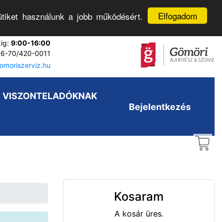
Elfogadom
tiket használunk a jobb működésért.
kig:
9:00-16:00
6-70/420-0011
moriszerviz.hu
VISZONTELADÓKNAK
Bejelentkezés
Kosaram
A kosár üres.