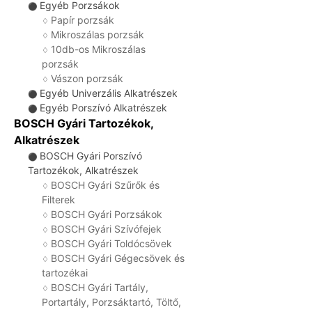
Egyéb Porzsákok
⚫
Papír porzsák
♢
Mikroszálas porzsák
♢
10db-os Mikroszálas
♢
porzsák
Vászon porzsák
♢
Egyéb Univerzális Alkatrészek
⚫
Egyéb Porszívó Alkatrészek
⚫
BOSCH Gyári Tartozékok,
Alkatrészek
BOSCH Gyári Porszívó
⚫
Tartozékok, Alkatrészek
BOSCH Gyári Szűrők és
♢
Filterek
BOSCH Gyári Porzsákok
♢
BOSCH Gyári Szívófejek
♢
BOSCH Gyári Toldócsövek
♢
BOSCH Gyári Gégecsövek és
♢
tartozékai
BOSCH Gyári Tartály,
♢
Portartály, Porzsáktartó, Töltő,