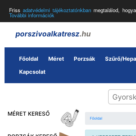
Friss
adatvédelmi tájékoztatónkban
megtalálod, hogya
További információk
porszivoalkatresz
.hu
Főoldal
Méret
Porzsák
Szűrő/Hep
Kapcsolat
MÉRET KERESŐ
Főoldal