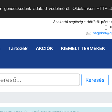
n gondoskodunk adataid védelméről. Oldalainkon HTTP-sü
Szakértő segítség
- Hétfőtől-pénte
0
nagyker@go
a
Tartozék
AKCIÓK
KIEMELT TERMÉKEK
Keresés