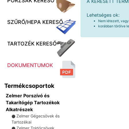
PORZSÁK KERESŐ
A KERESETT TER
Lehetséges ok:
Nem létezett, vagy
SZŰRŐ/HEPA KERESŐ
korábban törölve le
TARTOZÉK KERESŐ
DOKUMENTUMOK
Termékcsoportok
Zelmer Porszívó és
Takarítógép Tartozékok
Alkatrészek
Zelmer Gégecsövek és
⚫
Tartozékai
Zelmer Toldócsövek
⚫