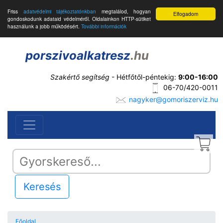
Friss
adatvédelmi tájékoztatónkban
megtalálod, hogyan
Elfogadom
gondoskodunk adataid védelméről. Oldalainkon HTTP-sütiket
használunk a jobb működésért.
További információk
porszivoalkatresz
.hu
Szakértő segítség
- Hétfőtől-péntekig:
9:00-16:00
06-70/420-0011
nagyker@gomoriszerviz.hu
Keresés
Főoldal