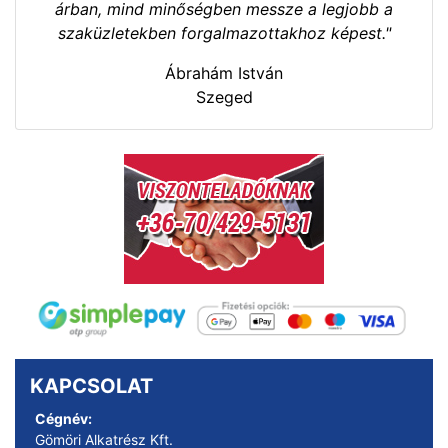
árban, mind minőségben messze a legjobb a
szaküzletekben forgalmazottakhoz képest."
Ábrahám István
Szeged
KAPCSOLAT
Cégnév:
Gömöri Alkatrész Kft.