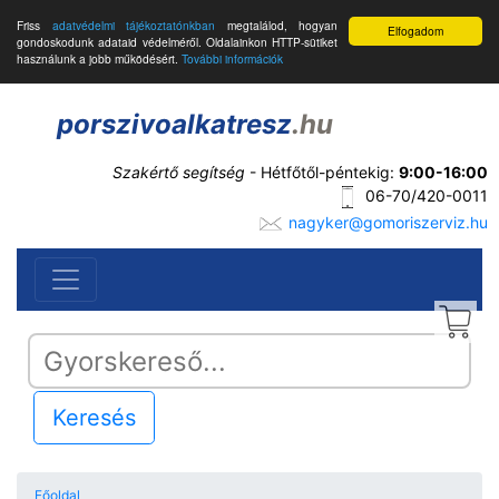
Friss
adatvédelmi tájékoztatónkban
megtalálod, hogyan
Elfogadom
gondoskodunk adataid védelméről. Oldalainkon HTTP-sütiket
használunk a jobb működésért.
További információk
porszivoalkatresz
.hu
Szakértő segítség
- Hétfőtől-péntekig:
9:00-16:00
06-70/420-0011
nagyker@gomoriszerviz.hu
Keresés
Főoldal