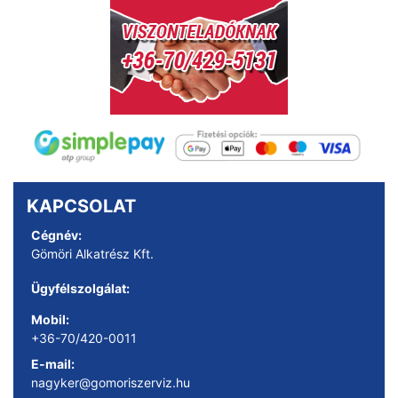
KAPCSOLAT
Cégnév:
Gömöri Alkatrész Kft.
Ügyfélszolgálat:
Mobil:
+36-70/420-0011
E-mail:
nagyker@gomoriszerviz.hu