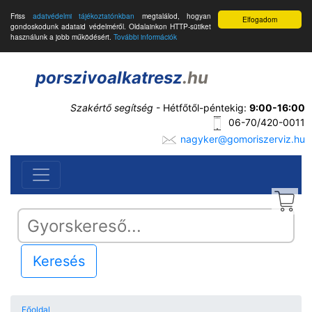
Friss
adatvédelmi tájékoztatónkban
megtalálod, hogyan
Elfogadom
gondoskodunk adataid védelméről. Oldalainkon HTTP-sütiket
használunk a jobb működésért.
További információk
porszivoalkatresz
.hu
Szakértő segítség
- Hétfőtől-péntekig:
9:00-16:00
06-70/420-0011
nagyker@gomoriszerviz.hu
Keresés
Főoldal