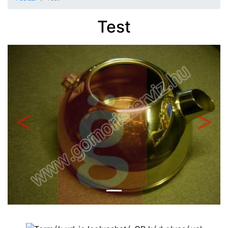
Test
Előző
Követ