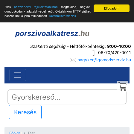
Friss
adatvédelmi tájékoztatónkban
megtalálod, hogyan
Elfogadom
gondoskodunk adataid védelméről. Oldalainkon HTTP-sütiket
használunk a jobb működésért.
További információk
porszivoalkatresz
.hu
Szakértő segítség
- Hétfőtől-péntekig:
9:00-16:00
06-70/420-0011
nagyker@gomoriszerviz.hu
Keresés
Főoldal
Test