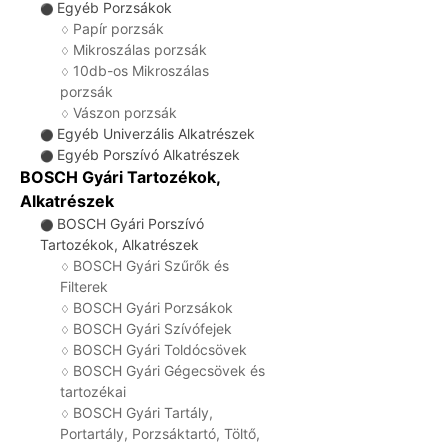
Egyéb Porzsákok
⚫
Papír porzsák
♢
Mikroszálas porzsák
♢
10db-os Mikroszálas
♢
porzsák
Vászon porzsák
♢
Egyéb Univerzális Alkatrészek
⚫
Egyéb Porszívó Alkatrészek
⚫
BOSCH Gyári Tartozékok,
Alkatrészek
BOSCH Gyári Porszívó
⚫
Tartozékok, Alkatrészek
BOSCH Gyári Szűrők és
♢
Filterek
BOSCH Gyári Porzsákok
♢
BOSCH Gyári Szívófejek
♢
BOSCH Gyári Toldócsövek
♢
BOSCH Gyári Gégecsövek és
♢
tartozékai
BOSCH Gyári Tartály,
♢
Portartály, Porzsáktartó, Töltő,