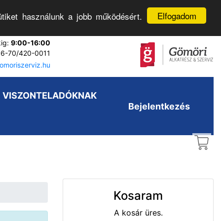
Elfogadom
tiket használunk a jobb működésért.
kig:
9:00-16:00
6-70/420-0011
moriszerviz.hu
VISZONTELADÓKNAK
Bejelentkezés
Kosaram
A kosár üres.