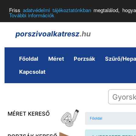
Friss
adatvédelmi tájékoztatónkban
megtalálod, hogya
További információk
porszivoalkatresz
.hu
Főoldal
Méret
Porzsák
Szűrő/Hep
Kapcsolat
MÉRET KERESŐ
Főoldal