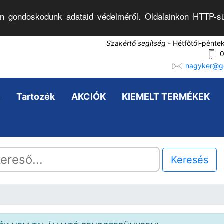
n gondoskodunk adataid védelméről. Oldalainkon HTTP-sü
Szakértő segítség
- Hétfőtől-pénte
0
nagyker@go
a
Tartozék
AKCIÓK
KIEMELT TERMÉKEK
Keresés