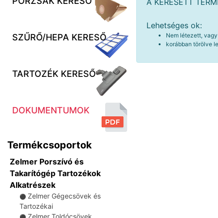
PORZSÁK KERESŐ
A KERESETT TER
Lehetséges ok:
Nem létezett, vagy
SZŰRŐ/HEPA KERESŐ
korábban törölve le
TARTOZÉK KERESŐ
DOKUMENTUMOK
Termékcsoportok
Zelmer Porszívó és
Takarítógép Tartozékok
Alkatrészek
Zelmer Gégecsövek és
⚫
Tartozékai
Zelmer Toldócsövek
⚫