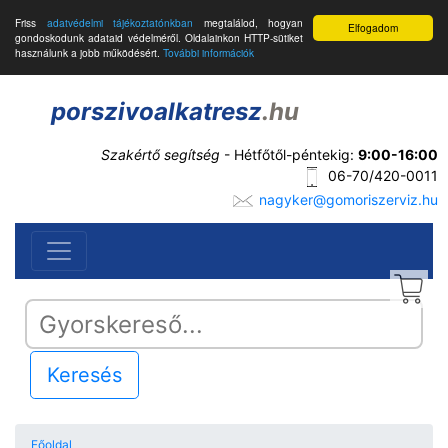
Friss
adatvédelmi tájékoztatónkban
megtalálod, hogyan
Elfogadom
gondoskodunk adataid védelméről. Oldalainkon HTTP-sütiket
használunk a jobb működésért.
További információk
porszivoalkatresz
.hu
Szakértő segítség
- Hétfőtől-péntekig:
9:00-16:00
06-70/420-0011
nagyker@gomoriszerviz.hu
Keresés
Főoldal