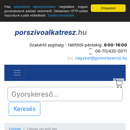
Friss
adatvédelmi tájékoztatónkban
megtalálod, hogyan
Elfogadom
gondoskodunk adataid védelméről. Oldalainkon HTTP-sütiket
használunk a jobb működésért.
További információk
porszivoalkatresz
.hu
Szakértő segítség
- Hétfőtől-péntekig:
9:00-16:00
06-70/420-0011
nagyker@gomoriszerviz.hu
Keresés
Főoldal
Zelmer vezérlő lap