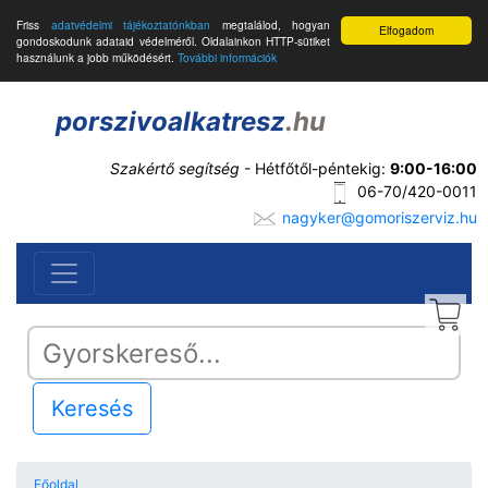
Friss
adatvédelmi tájékoztatónkban
megtalálod, hogyan
Elfogadom
gondoskodunk adataid védelméről. Oldalainkon HTTP-sütiket
használunk a jobb működésért.
További információk
porszivoalkatresz
.hu
Szakértő segítség
- Hétfőtől-péntekig:
9:00-16:00
06-70/420-0011
nagyker@gomoriszerviz.hu
Keresés
Főoldal