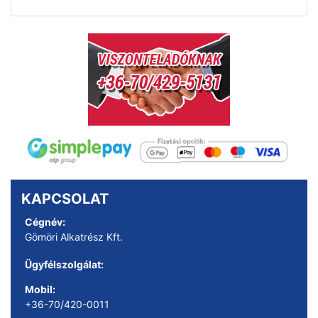
KAPCSOLAT
Cégnév:
Gömöri Alkatrész Kft.
Ügyfélszolgálat:
Mobil:
+36-70/420-0011