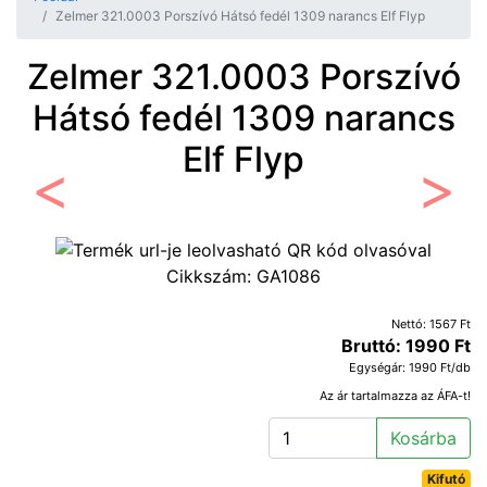
Zelmer 321.0003 Porszívó Hátsó fedél 1309 narancs Elf Flyp
Zelmer 321.0003 Porszívó
Hátsó fedél 1309 narancs
Elf Flyp
Előző
Követ
Cikkszám:
GA1086
Nettó: 1567 Ft
Bruttó: 1990 Ft
Egységár: 1990 Ft/db
Az ár tartalmazza az ÁFA-t!
Kosárba
Kifutó