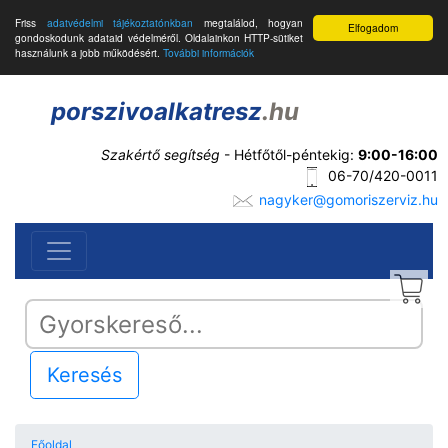
Friss
adatvédelmi tájékoztatónkban
megtalálod, hogyan
Elfogadom
gondoskodunk adataid védelméről. Oldalainkon HTTP-sütiket
használunk a jobb működésért.
További információk
porszivoalkatresz
.hu
Szakértő segítség
- Hétfőtől-péntekig:
9:00-16:00
06-70/420-0011
nagyker@gomoriszerviz.hu
Keresés
Főoldal