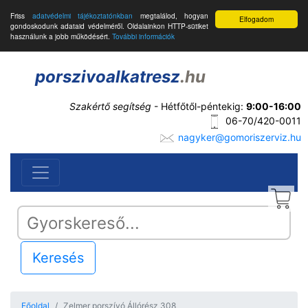
Friss
adatvédelmi tájékoztatónkban
megtalálod, hogyan
Elfogadom
gondoskodunk adataid védelméről. Oldalainkon HTTP-sütiket
használunk a jobb működésért.
További információk
porszivoalkatresz
.hu
Szakértő segítség
- Hétfőtől-péntekig:
9:00-16:00
06-70/420-0011
nagyker@gomoriszerviz.hu
Keresés
Főoldal
Zelmer porszívó Állórész 308