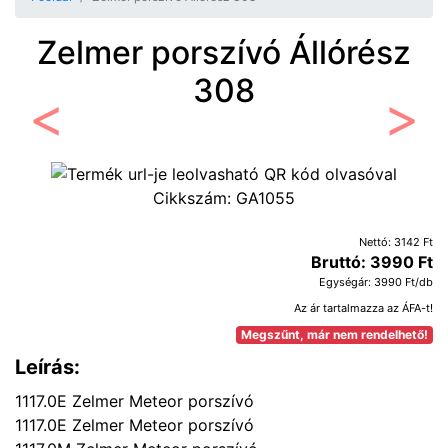
Zelmer porszívó Állórész
308
Előző
Követ
Cikkszám:
GA1055
Nettó: 3142 Ft
Bruttó: 3990 Ft
Egységár: 3990 Ft/db
Az ár tartalmazza az ÁFA-t!
Megszűnt, már nem rendelhető!
Leírás:
1117.0E Zelmer Meteor porszívó
1117.0E Zelmer Meteor porszívó