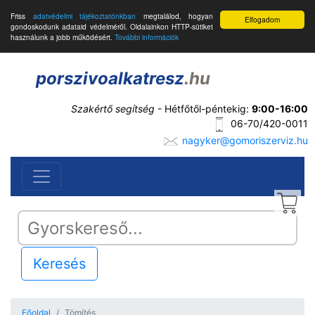
Friss
adatvédelmi tájékoztatónkban
megtalálod, hogyan
Elfogadom
gondoskodunk adataid védelméről. Oldalainkon HTTP-sütiket
használunk a jobb működésért.
További információk
porszivoalkatresz
.hu
Szakértő segítség
- Hétfőtől-péntekig:
9:00-16:00
06-70/420-0011
nagyker@gomoriszerviz.hu
Keresés
Főoldal
Tömítés