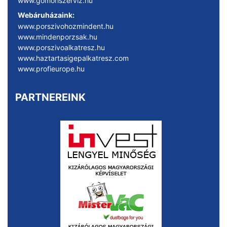
www.gomoriszerviz.hu
Webáruházaink:
www.porszivohozmindent.hu
www.mindenporzsak.hu
www.porszivoalkatresz.hu
www.haztartasigepalkatresz.com
www.profieurope.hu
PARTNEREINK