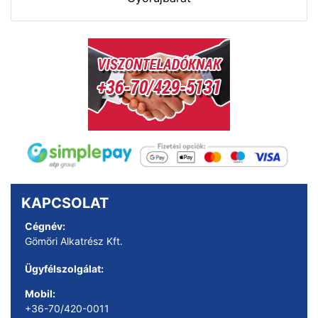
KAPCSOLAT
Cégnév:
Gömöri Alkatrész Kft.
Ügyfélszolgálat:
Mobil:
+36-70/420-0011