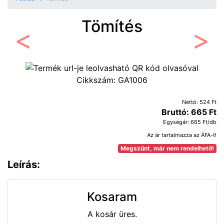
Tömítés
Előző
Követ
Cikkszám:
GA1006
Nettó: 524 Ft
Bruttó: 665 Ft
Egységár: 665 Ft/db
Az ár tartalmazza az ÁFA-t!
Megszűnt, már nem rendelhető!
Leírás:
Kosaram
A kosár üres.